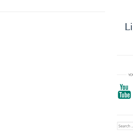
YO
Search
for: