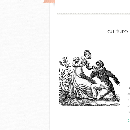
culture
Le
ce
po
te
to
C