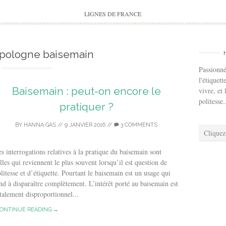
to
content
LIGNES DE FRANCE
 pologne baisemain
Passionné
l'étiquett
Baisemain : peut-on encore le
vivre, et 
politesse.
pratiquer ?
BY
HANNA GAS
//
9 JANVIER 2016
//
3 COMMENTS
Cliquez
s interrogations relatives à la pratique du baisemain sont
lles qui reviennent le plus souvent lorsqu’il est question de
litesse et d’étiquette. Pourtant le baisemain est un usage qui
nd à disparaître complètement. L’intérêt porté au baisemain est
talement disproportionnel...
ONTINUE READING →