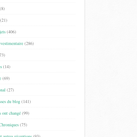
(8)
(21)
jets
(406)
vestimentaire
(286)
73)
es
(14)
e
(69)
onal
(27)
sses du blog
(141)
s ont changé
(99)
 Chroniques
(75)
t autres réceptions
(93)