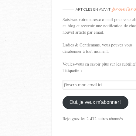
premièr
ARTICLES EN AVANT
Saisissez votre adresse e-mail pour vous a
au blog et recevoir une notification de cha
nouvel article par email.
Ladies & Gentlemans, vous pouvez vous
désabonner à tout moment.
Voulez-vous en savoir plus sur les subtilité
l'étiquette ?
J'inscris
mon
email
ici
Oui, je veux m'abonner !
Rejoignez les 2 472 autres abonnés