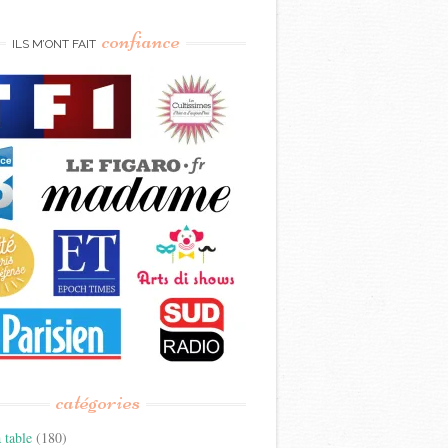
confiance
ILS M’ONT FAIT
catégories
 table
(180)