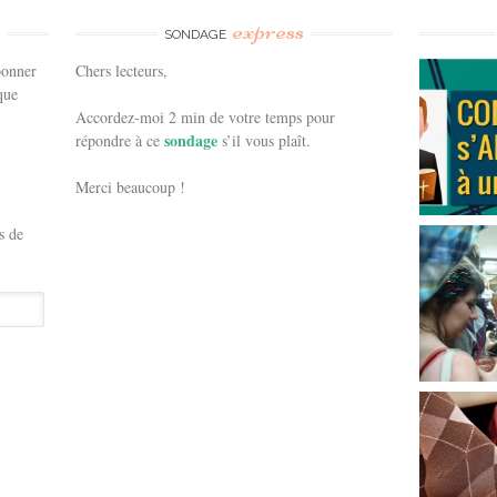
e
express
SONDAGE
bonner
Chers lecteurs,
que
Accordez-moi 2 min de votre temps pour
sondage
répondre à ce
s’il vous plaît.
Merci beaucoup !
s de