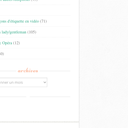
)
eçons d'étiquette en vidéo
(71)
n lady/gentleman
(105)
& Opéra
(12)
0)
archives