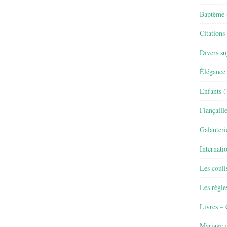
Baptême
Citations
Divers su
Élégance 
Enfants
(
Fiançaill
Galanteri
Internati
Les couli
Les règle
Livres –
Mariage e