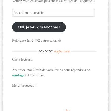
Voulez-vous en savoir plus sur les subtilités de l'étiquette ?
J'inscris
mon
email
ici
Oui, je veux m'abonner !
Rejoignez les 2 472 autres abonnés
express
SONDAGE
Chers lecteurs,
Accordez-moi 2 min de votre temps pour répondre à ce
sondage
s’il vous plaît.
Merci beaucoup !