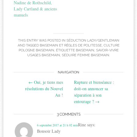
Nadine de Rothschild,
Lady Cartland & anciens
manuels
THIS ENTRY WAS POSTED IN
SÉDUCTION LADY/GENTLEMAN
AND TAGGED
BAISEMAIN ET RÈGLES DE POLITESSE
,
CULTURE
POLOGNE BAISEMAIN
,
ÉTIQUETTE BAISEMAIN
,
SAVOIR-VIVRE
USAGES BAISEMAIN
,
SÉDUIRE FEMME BAISEMAIN
.
Post
NAVIGATION
←
Oui, je tiens mes
Rupture et bienséance :
navigation
résolutions du Nouvel
doit-on annoncer sa
An !
séparation à son
entourage ?
→
3 COMMENTS
Rine
says:
6 septembre 2017 at 21 h 02 min
Bonsoir Lady