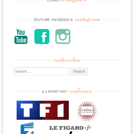
COURS
instagram
YOUTUBE, FACEBOOK &
rechercher
Search
for:
confiance
ILS M’ONT FAIT