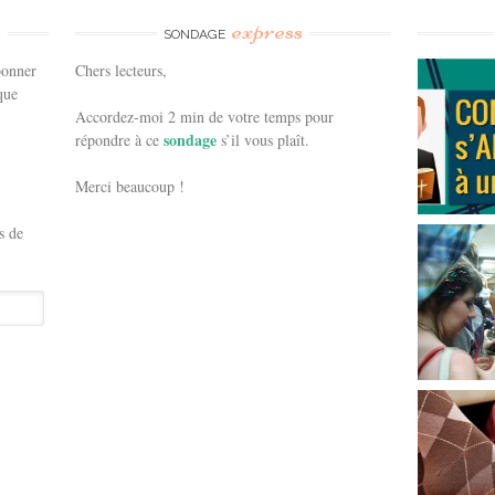
e
express
SONDAGE
bonner
Chers lecteurs,
que
Accordez-moi 2 min de votre temps pour
sondage
répondre à ce
s’il vous plaît.
Merci beaucoup !
s de