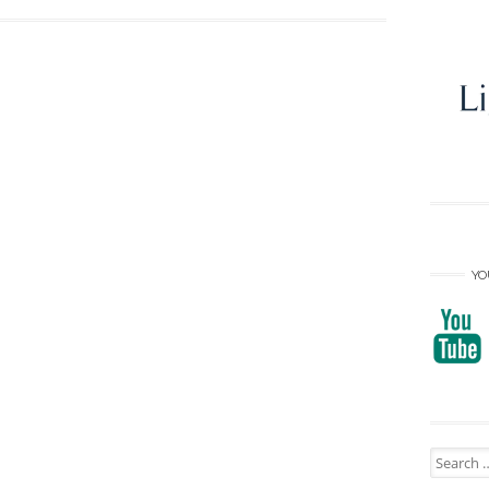
YO
Search
for: