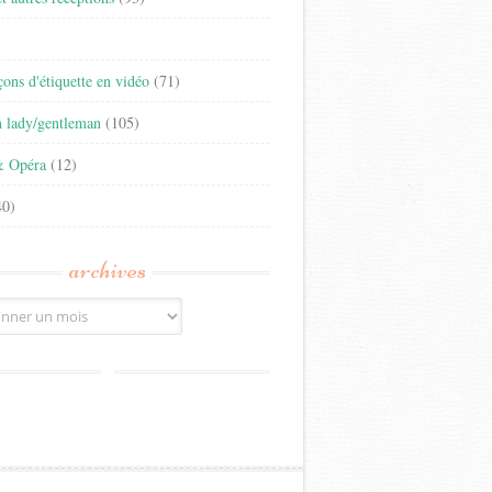
)
eçons d'étiquette en vidéo
(71)
n lady/gentleman
(105)
& Opéra
(12)
0)
archives