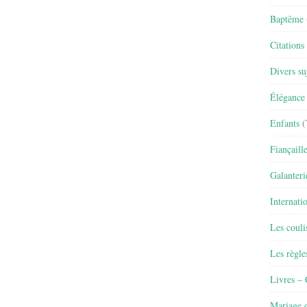
Baptême
Citations
Divers su
Élégance 
Enfants
(
Fiançaill
Galanteri
Internati
Les couli
Les règle
Livres –
Mariage e