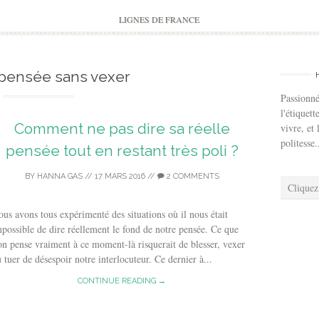
to
content
LIGNES DE FRANCE
 pensée sans vexer
Passionné
l'étiquett
Comment ne pas dire sa réelle
vivre, et 
politesse.
pensée tout en restant très poli ?
BY
HANNA GAS
//
17 MARS 2016
//
2 COMMENTS
Cliquez
us avons tous expérimenté des situations où il nous était
possible de dire réellement le fond de notre pensée. Ce que
on pense vraiment à ce moment-là risquerait de blesser, vexer
 tuer de désespoir notre interlocuteur. Ce dernier à...
CONTINUE READING →