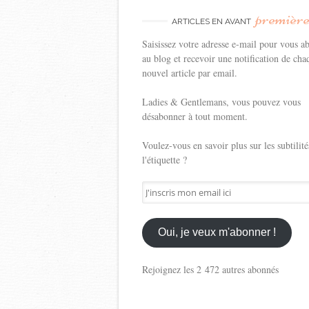
premièr
ARTICLES EN AVANT
Saisissez votre adresse e-mail pour vous a
au blog et recevoir une notification de cha
nouvel article par email.
Ladies & Gentlemans, vous pouvez vous
désabonner à tout moment.
Voulez-vous en savoir plus sur les subtilité
l'étiquette ?
J'inscris
mon
email
ici
Oui, je veux m'abonner !
Rejoignez les 2 472 autres abonnés