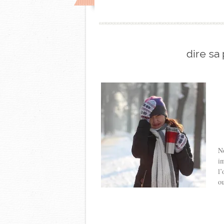
dire sa
No
im
l’
ou