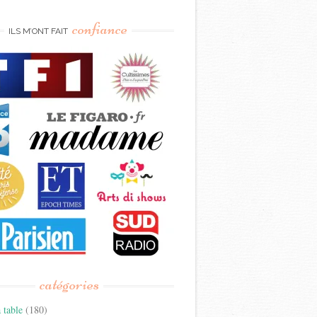
confiance
ILS M’ONT FAIT
catégories
 table
(180)