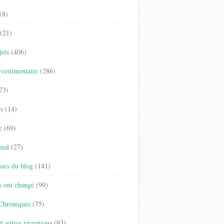
(8)
(21)
jets
(406)
vestimentaire
(286)
73)
es
(14)
e
(69)
onal
(27)
sses du blog
(141)
s ont changé
(99)
 Chroniques
(75)
t autres réceptions
(93)