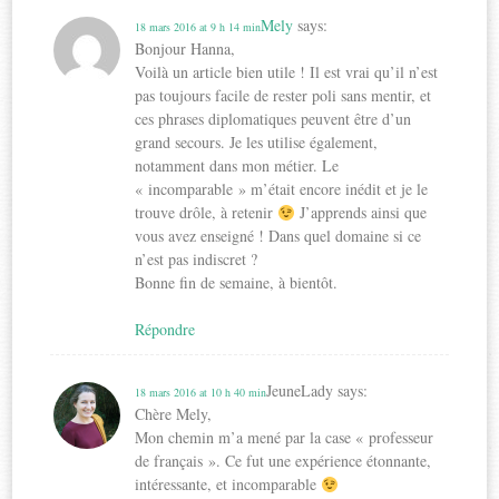
Mely
says:
18 mars 2016 at 9 h 14 min
Bonjour Hanna,
Voilà un article bien utile ! Il est vrai qu’il n’est
pas toujours facile de rester poli sans mentir, et
ces phrases diplomatiques peuvent être d’un
grand secours. Je les utilise également,
notamment dans mon métier. Le
« incomparable » m’était encore inédit et je le
trouve drôle, à retenir
J’apprends ainsi que
vous avez enseigné ! Dans quel domaine si ce
n’est pas indiscret ?
Bonne fin de semaine, à bientôt.
Répondre
JeuneLady
says:
18 mars 2016 at 10 h 40 min
Chère Mely,
Mon chemin m’a mené par la case « professeur
de français ». Ce fut une expérience étonnante,
intéressante, et incomparable