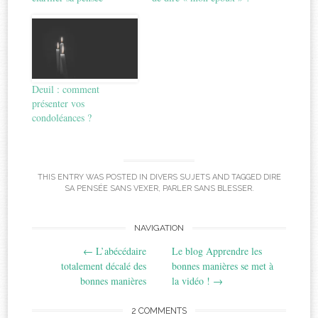
Deuil : comment
présenter vos
condoléances ?
THIS ENTRY WAS POSTED IN
DIVERS SUJETS
AND TAGGED
DIRE
SA PENSÉE SANS VEXER
,
PARLER SANS BLESSER
.
Post
NAVIGATION
←
L’abécédaire
Le blog Apprendre les
navigation
totalement décalé des
bonnes manières se met à
bonnes manières
la vidéo !
→
2 COMMENTS