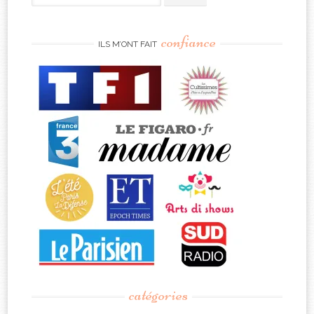
for:
confiance
ILS M’ONT FAIT
catégories