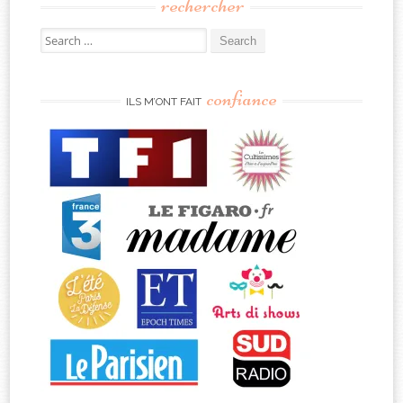
rechercher
Search
for:
confiance
ILS M’ONT FAIT