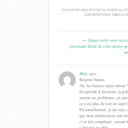
THIS ENTRY WAS POSTED IN
DIVERS SUJE
CONVERSATIONS TABOUS O
Post
←
Quand sortir votre servi
navigation
porcelaine hérité de votre arrière-g
mè
Mely
says:
Bonjour Hanna,
Ah, les fameux sujets tabous !
En période d’élections, la poli
surtout ses problèmes, est aut
ce n’est plus du tout un sujet
Personnellement, je me sens ca
que mon interlocuteur soit ouv
c’est très compliqué, surtout
s’abstenir en effet.