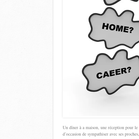
Un dîner à a maison, une réception pour l
d’occasion de sympathiser avec ses proches