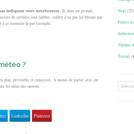
 pas indisposer votre interlocuteur
Noël
(25
. Si dans un groupe,
iers de certains sont faibles, veillez à ne pas les blesser par
Petites l
jet à ce moment-là par exemple.
Séductio
Théâtre 
Travail
(4
 météo ?
n plat, prévisible et ennuyeux. A moins de parler avec un
Archives
r les aléas des saisons.
tter
Linkedin
Pinterest