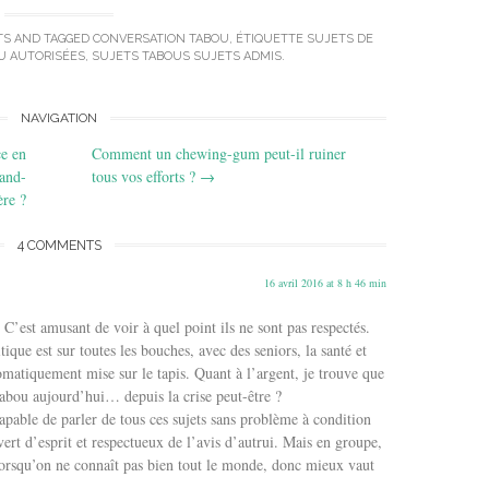
TS
AND TAGGED
CONVERSATION TABOU
,
ÉTIQUETTE SUJETS DE
U AUTORISÉES
,
SUJETS TABOUS SUJETS ADMIS
.
NAVIGATION
ce en
Comment un chewing-gum peut-il ruiner
rand-
tous vos efforts ?
→
re ?
4 COMMENTS
16 avril 2016 at 8 h 46 min
 C’est amusant de voir à quel point ils ne sont pas respectés.
tique est sur toutes les bouches, avec des seniors, la santé et
omatiquement mise sur le tapis. Quant à l’argent, je trouve que
 tabou aujourd’hui… depuis la crise peut-être ?
pable de parler de tous ces sujets sans problème à condition
ert d’esprit et respectueux de l’avis d’autrui. Mais en groupe,
 lorsqu’on ne connaît pas bien tout le monde, donc mieux vaut