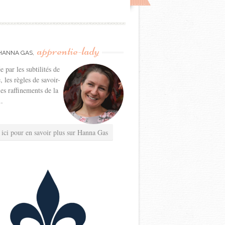
apprentie-lady
HANNA GAS,
e par les subtilités de
e, les règles de savoir-
les raffinements de la
..
 ici pour en savoir plus sur Hanna Gas