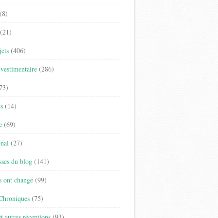
(8)
(21)
jets
(406)
vestimentaire
(286)
73)
es
(14)
e
(69)
onal
(27)
sses du blog
(141)
s ont changé
(99)
 Chroniques
(75)
t autres réceptions
(93)