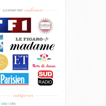
confiance
ILS M’ONT FAIT
catégories
 table
(180)