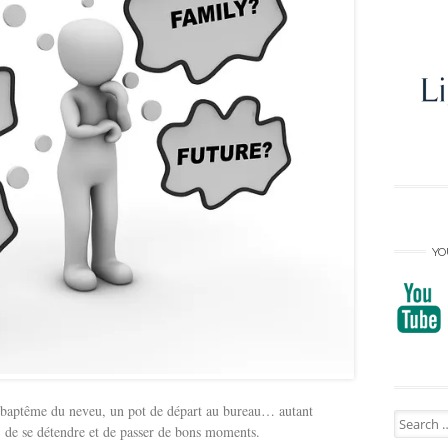
YO
e baptême du neveu, un pot de départ au bureau… autant
Search
, de se détendre et de passer de bons moments.
for: