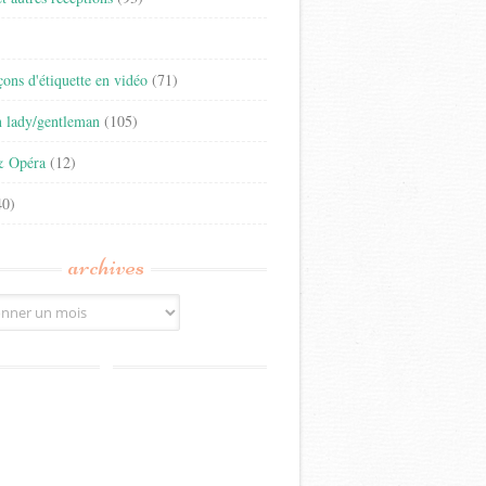
)
eçons d'étiquette en vidéo
(71)
n lady/gentleman
(105)
& Opéra
(12)
0)
archives