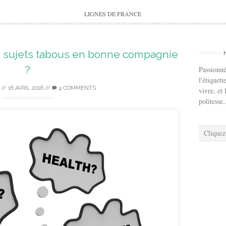
to
content
LIGNES DE FRANCE
es sujets tabous en bonne compagnie
?
Passionné
l'étiquett
//
16 AVRIL 2016
//
4 COMMENTS
vivre, et 
politesse.
Cliquez