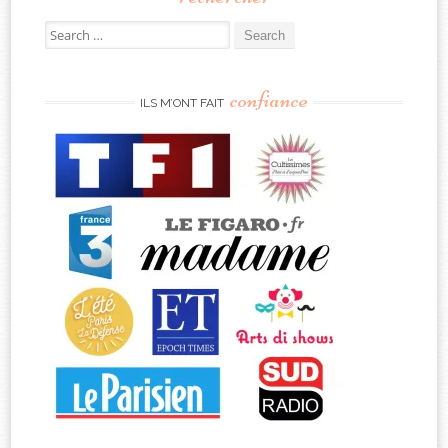
Search
for:
confiance
ILS M’ONT FAIT