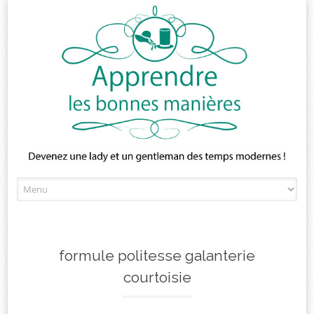
Skip
to
content
formule politesse galanterie
courtoisie