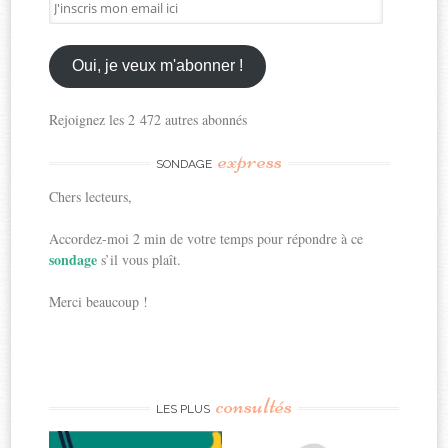
J'inscris
mon
email
ici
Oui, je veux m'abonner !
Rejoignez les 2 472 autres abonnés
express
SONDAGE
Chers lecteurs,
Accordez-moi 2 min de votre temps pour répondre à ce
sondage
s’il vous plaît.
Merci beaucoup !
consultés
LES PLUS