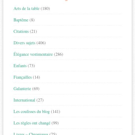
Arts de la table
(180)
Baptême
(8)
Citations
(21)
Divers sujets
(406)
Élégance vestimentaire
(286)
Enfants
(73)
Fiançailles
(14)
Galanterie
(69)
International
(27)
Les coulisses du blog
(141)
Les règles ont changé
(99)
Livres – Chroniques
(75)