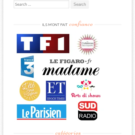
Search
for:
confiance
ILS M’ONT FAIT
catégories