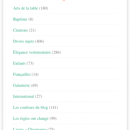
Arts de la table
(180)
Baptême
(8)
Citations
(21)
Divers sujets
(406)
Élégance vestimentaire
(286)
Enfants
(73)
Fiançailles
(14)
Galanterie
(69)
International
(27)
Les coulisses du blog
(141)
Les règles ont changé
(99)
Livres – Chroniques
(75)