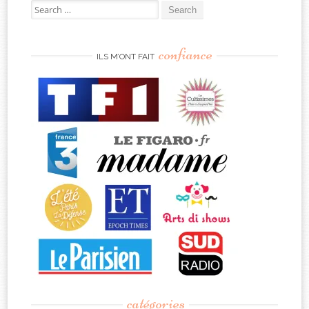
Search
for:
confiance
ILS M’ONT FAIT
catégories