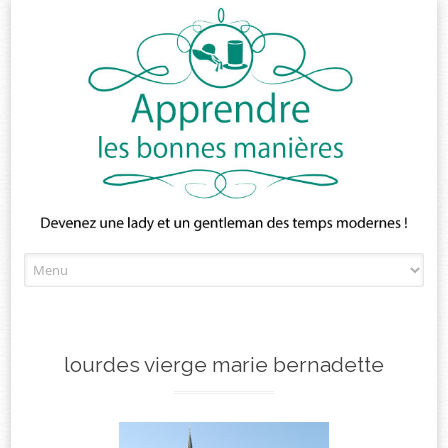
Skip
to
content
lourdes vierge marie bernadette