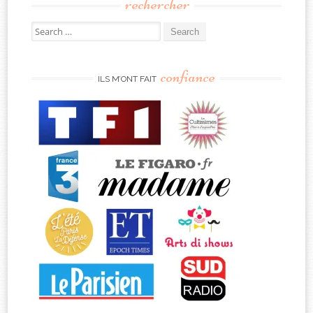
rechercher
Search
for:
confiance
ILS M’ONT FAIT