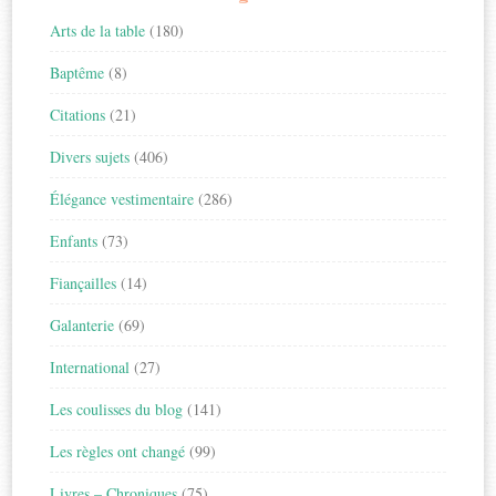
Arts de la table
(180)
Baptême
(8)
Citations
(21)
Divers sujets
(406)
Élégance vestimentaire
(286)
Enfants
(73)
Fiançailles
(14)
Galanterie
(69)
International
(27)
Les coulisses du blog
(141)
Les règles ont changé
(99)
Livres – Chroniques
(75)