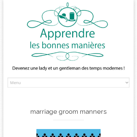
Skip
to
content
marriage groom manners