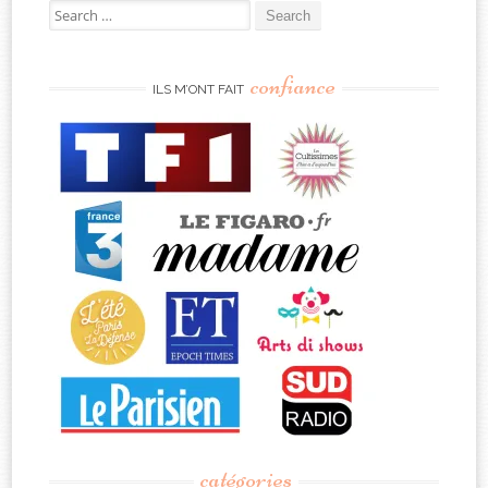
Search
for:
confiance
ILS M’ONT FAIT
catégories