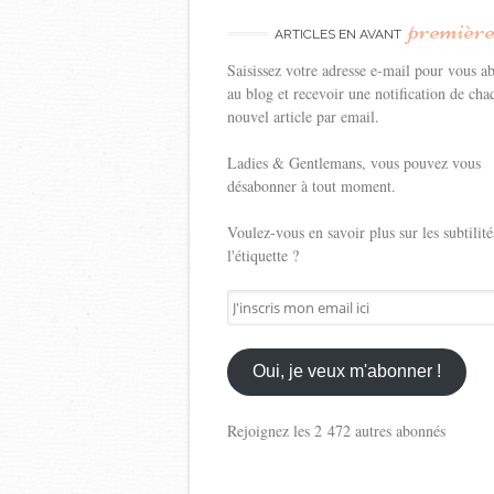
premièr
ARTICLES EN AVANT
Saisissez votre adresse e-mail pour vous a
au blog et recevoir une notification de cha
nouvel article par email.
Ladies & Gentlemans, vous pouvez vous
désabonner à tout moment.
Voulez-vous en savoir plus sur les subtilité
l'étiquette ?
J'inscris
mon
email
ici
Oui, je veux m'abonner !
Rejoignez les 2 472 autres abonnés