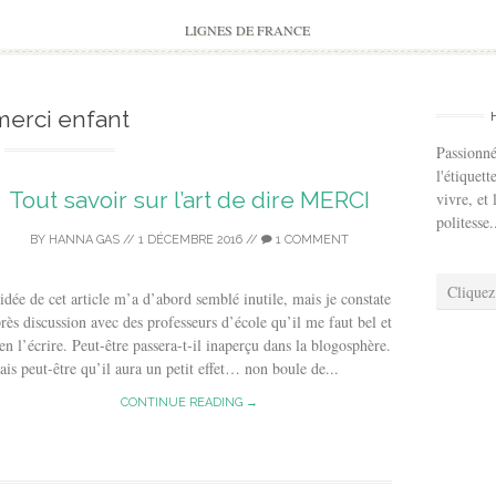
to
content
LIGNES DE FRANCE
merci enfant
Passionné
l'étiquett
Tout savoir sur l’art de dire MERCI
vivre, et 
politesse.
BY
HANNA GAS
//
1 DÉCEMBRE 2016
//
1 COMMENT
Cliquez
idée de cet article m’a d’abord semblé inutile, mais je constate
rès discussion avec des professeurs d’école qu’il me faut bel et
en l’écrire. Peut-être passera-t-il inaperçu dans la blogosphère.
is peut-être qu’il aura un petit effet… non boule de...
CONTINUE READING →