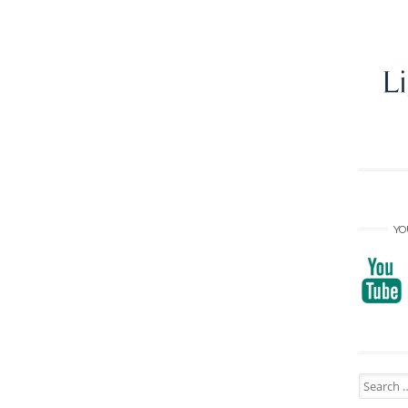
YO
Search
for: