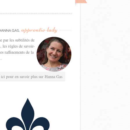
apprentie-lady
HANNA GAS,
e par les subtilités de
e, les règles de savoir-
les raffinements de la
..
 ici pour en savoir plus sur Hanna Gas