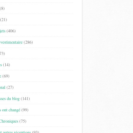
(8)
(21)
jets
(406)
vestimentaire
(286)
73)
es
(14)
e
(69)
onal
(27)
sses du blog
(141)
s ont changé
(99)
 Chroniques
(75)
t autres réceptions
(93)