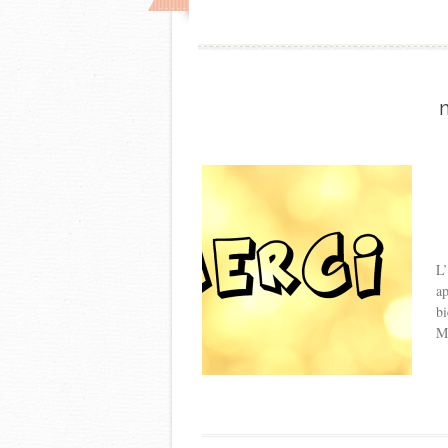
L’
ap
bi
Ma