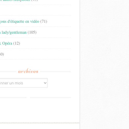
)
eçons d'étiquette en vidéo
(71)
n lady/gentleman
(105)
& Opéra
(12)
0)
archives