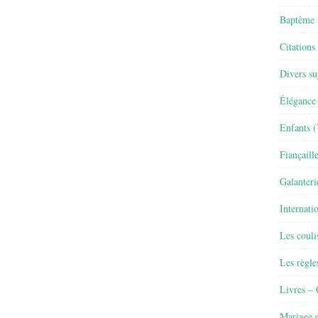
Baptême
Citations
Divers su
Élégance 
Enfants
(
Fiançaill
Galanteri
Internati
Les couli
Les règle
Livres –
Mariage e