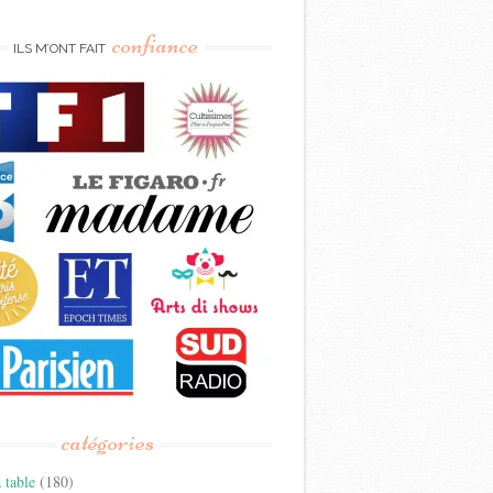
confiance
ILS M’ONT FAIT
catégories
 table
(180)