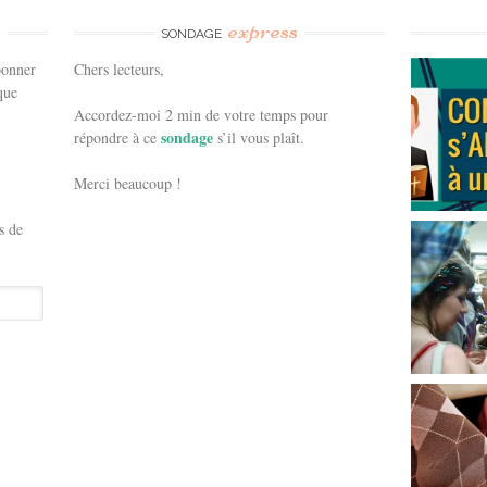
e
express
SONDAGE
bonner
Chers lecteurs,
que
Accordez-moi 2 min de votre temps pour
sondage
répondre à ce
s’il vous plaît.
Merci beaucoup !
s de