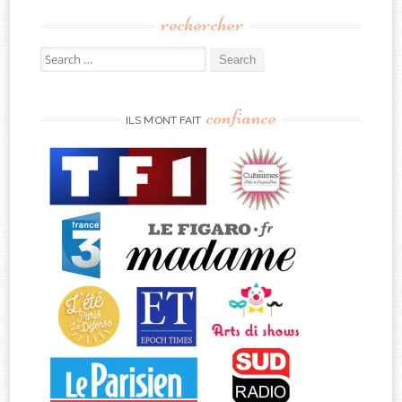
rechercher
Search
for:
confiance
ILS M’ONT FAIT