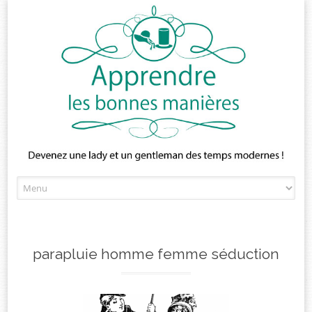
Skip
to
content
parapluie homme femme séduction