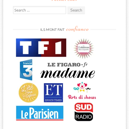
Search
for:
confiance
ILS M’ONT FAIT