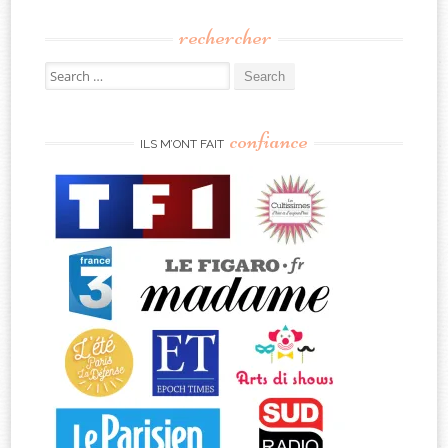
rechercher
Search
for:
confiance
ILS M’ONT FAIT