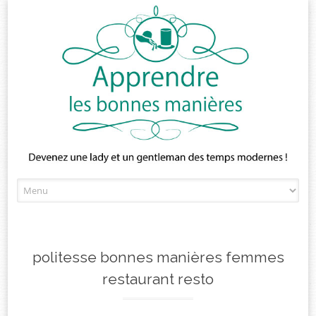
Skip
to
content
politesse bonnes manières femmes
restaurant resto