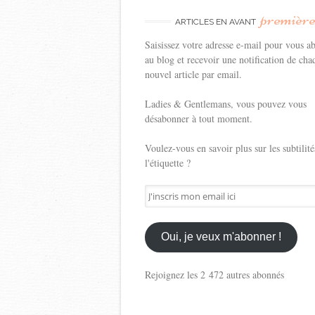
premièr
ARTICLES EN AVANT
Saisissez votre adresse e-mail pour vous a
au blog et recevoir une notification de cha
nouvel article par email.
Ladies & Gentlemans, vous pouvez vous
désabonner à tout moment.
Voulez-vous en savoir plus sur les subtilité
l'étiquette ?
J'inscris
mon
email
ici
Oui, je veux m'abonner !
Rejoignez les 2 472 autres abonnés