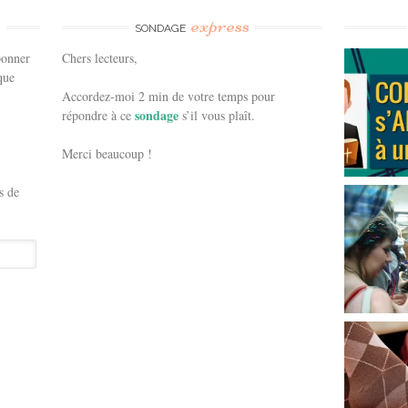
e
express
SONDAGE
bonner
Chers lecteurs,
que
Accordez-moi 2 min de votre temps pour
sondage
répondre à ce
s’il vous plaît.
Merci beaucoup !
s de