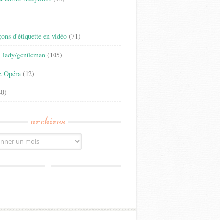
)
eçons d'étiquette en vidéo
(71)
n lady/gentleman
(105)
& Opéra
(12)
0)
archives