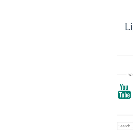
YO
Search
for: