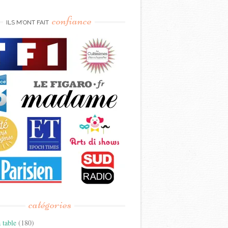
confiance
ILS M’ONT FAIT
catégories
 table
(180)