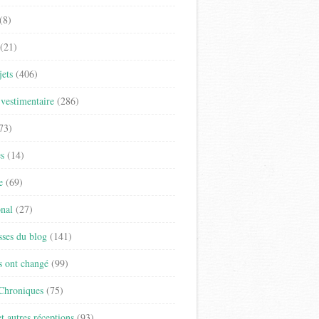
(8)
(21)
jets
(406)
vestimentaire
(286)
73)
es
(14)
e
(69)
onal
(27)
sses du blog
(141)
s ont changé
(99)
 Chroniques
(75)
t autres réceptions
(93)