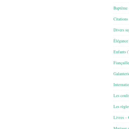
Baptême
Citations
Divers su
Élégance 
Enfants
(
Fiançaill
Galanteri
Internati
Les couli
Les règle
Livres –
Mariage e