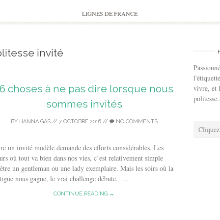
to
content
LIGNES DE FRANCE
litesse invité
Passionné
l'étiquett
6 choses à ne pas dire lorsque nous
vivre, et 
politesse.
sommes invités
BY
HANNA GAS
//
7 OCTOBRE 2016
//
NO COMMENTS
Cliquez
re un invité modèle demande des efforts considérables. Les
urs où tout va bien dans nos vies, c’est relativement simple
être un gentleman ou une lady exemplaire. Mais les soirs où la
tigue nous gagne, le vrai challenge débute. ...
CONTINUE READING →