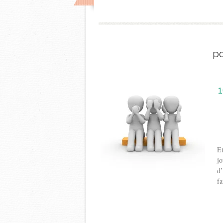
po
1
Et
jo
d’
fa