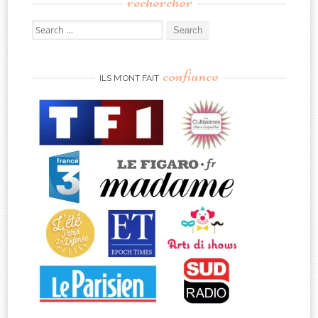
rechercher
Search
for:
confiance
ILS M’ONT FAIT