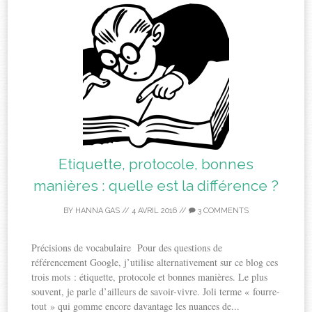
Etiquette, protocole, bonnes
manières : quelle est la différence ?
BY
HANNA GAS
//
4 AVRIL 2016
//
3 COMMENTS
Précisions de vocabulaire Pour des questions de
référencement Google, j’utilise alternativement sur ce blog ces
trois mots : étiquette, protocole et bonnes manières. Le plus
souvent, je parle d’ailleurs de savoir-vivre. Joli terme « fourre-
tout » qui gomme encore davantage les nuances de...