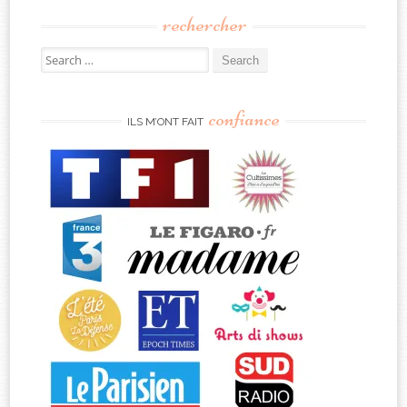
rechercher
Search
for:
confiance
ILS M’ONT FAIT