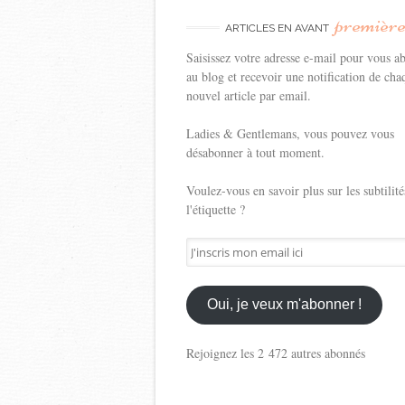
premièr
ARTICLES EN AVANT
Saisissez votre adresse e-mail pour vous a
au blog et recevoir une notification de cha
nouvel article par email.
Ladies & Gentlemans, vous pouvez vous
désabonner à tout moment.
Voulez-vous en savoir plus sur les subtilité
l'étiquette ?
J'inscris
mon
email
ici
Oui, je veux m'abonner !
Rejoignez les 2 472 autres abonnés