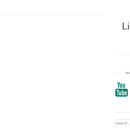
YO
Search
for: