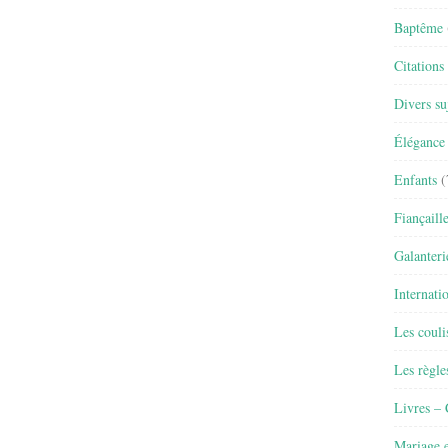
Baptême
Citations
Divers su
Élégance 
Enfants
(
Fiançaill
Galanteri
Internati
Les couli
Les règle
Livres –
Mariage e