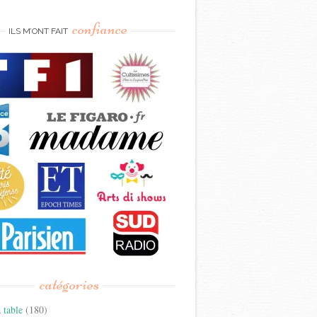
confiance
ILS M’ONT FAIT
catégories
 table
(180)