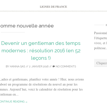
to
content
LIGNES DE FRANCE
 homme nouvelle année
Passionné
l'étiquett
Devenir un gentleman des temps
vivre, et 
politesse.
modernes : résolution 2016 (en 52
leçons !)
Cliquez
BY
HANNA GAS
//
2 JANVIER 2016
//
NO COMMENTS
dies et gentlemans, planifiez votre année ! Hier, nous avions
aboré un programme de résolutions du nouvel an pour les
mmes. Aujourd’hui, voici le calendrier de résolution pour les
entleman en...
ONTINUE READING →