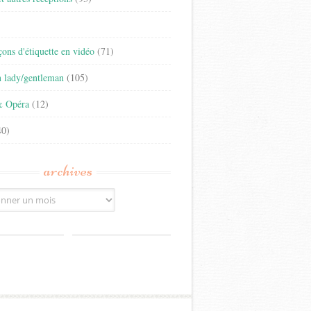
)
eçons d'étiquette en vidéo
(71)
n lady/gentleman
(105)
& Opéra
(12)
0)
archives