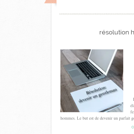
résolution
La
él
fe
hommes. Le but est de devenir un parfait g
C