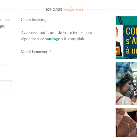
e
express
SONDAGE
bonner
Chers lecteurs,
que
Accordez-moi 2 min de votre temps pour
sondage
répondre à ce
s’il vous plaît.
Merci beaucoup !
s de