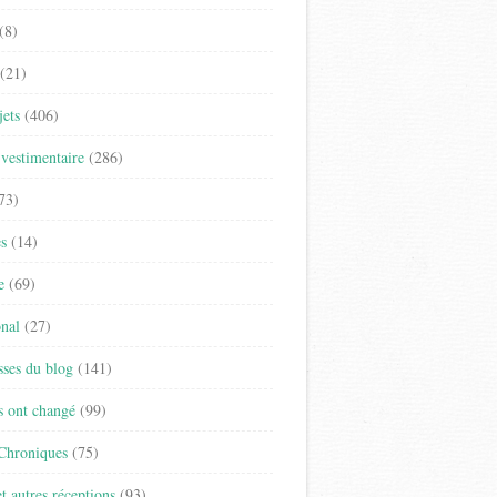
(8)
(21)
jets
(406)
vestimentaire
(286)
73)
es
(14)
e
(69)
onal
(27)
sses du blog
(141)
s ont changé
(99)
 Chroniques
(75)
t autres réceptions
(93)