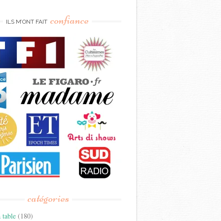
confiance
ILS M’ONT FAIT
catégories
 table
(180)