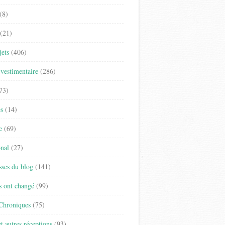
(8)
(21)
jets
(406)
vestimentaire
(286)
73)
es
(14)
e
(69)
onal
(27)
sses du blog
(141)
s ont changé
(99)
 Chroniques
(75)
t autres réceptions
(93)