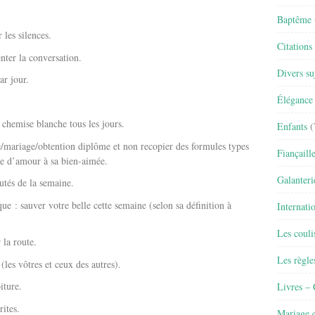
Baptême
 les silences.
Citations
nter la conversation.
Divers su
r jour.
Élégance 
chemise blanche tous les jours.
Enfants
(
e/mariage/obtention diplôme et non recopier des formules types
Fiançaill
re d’amour à sa bien-aimée.
Galanteri
utés de la semaine.
 : sauver votre belle cette semaine (selon sa définition à
Internati
Les couli
 la route.
Les règle
les vôtres et ceux des autres).
iture.
Livres –
ites.
Mariage e