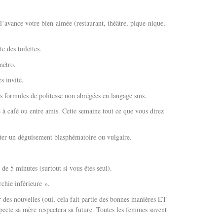
l’avance votre bien-aimée (restaurant, théâtre, pique-nique,
e des toilettes.
métro.
s invité.
es formules de politesse non abrégées en langage sms.
e à café ou entre amis. Cette semaine tout ce que vous direz
ter un déguisement blasphématoire ou vulgaire.
de 5 minutes (surtout si vous êtes seul).
rchie inférieure ».
des nouvelles (oui, cela fait partie des bonnes manières ET
ecte sa mère respectera sa future. Toutes les femmes savent