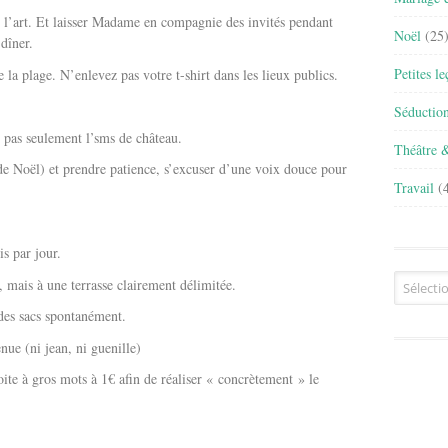
e l’art. Et laisser Madame en compagnie des invités pendant
Noël
(25
dîner.
Petites l
la plage. N’enlevez pas votre t-shirt dans les lieux publics.
Séductio
t pas seulement l’sms de château.
Théâtre 
de Noël) et prendre patience, s’excuser d’une voix douce pour
Travail
(4
s par jour.
Archives
 mais à une terrasse clairement délimitée.
 des sacs spontanément.
nue (ni jean, ni guenille)
oite à gros mots à 1€ afin de réaliser « concrètement » le