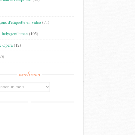
)
eçons d'étiquette en vidéo
(71)
n lady/gentleman
(105)
& Opéra
(12)
0)
archives