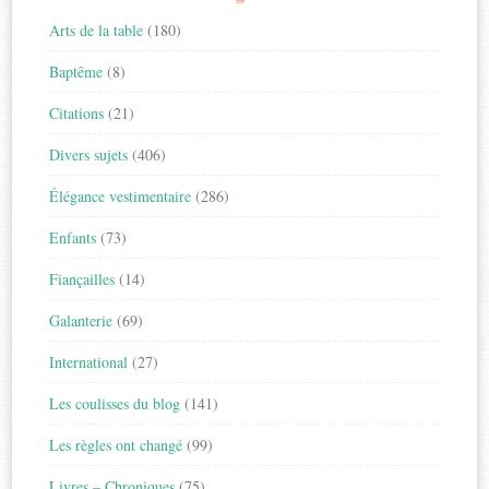
Arts de la table
(180)
Baptême
(8)
Citations
(21)
Divers sujets
(406)
Élégance vestimentaire
(286)
Enfants
(73)
Fiançailles
(14)
Galanterie
(69)
International
(27)
Les coulisses du blog
(141)
Les règles ont changé
(99)
Livres – Chroniques
(75)