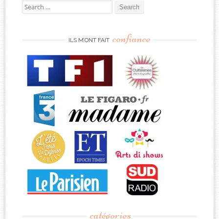
Search
for:
confiance
ILS M’ONT FAIT
catégories