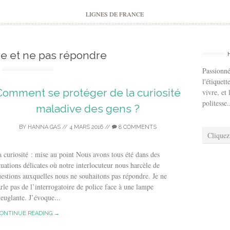
to
content
LIGNES DE FRANCE
re et ne pas répondre
Passionné
l'étiquett
Comment se protéger de la curiosité
vivre, et 
politesse.
maladive des gens ?
BY
HANNA GAS
//
4 MARS 2016
//
8 COMMENTS
Cliquez
 curiosité : mise au point Nous avons tous été dans des
tuations délicates où notre interlocuteur nous harcèle de
estions auxquelles nous ne souhaitons pas répondre. Je ne
rle pas de l’interrogatoire de police face à une lampe
euglante. J’évoque...
ONTINUE READING →