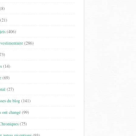
(8)
(21)
jets
(406)
vestimentaire
(286)
73)
es
(14)
e
(69)
onal
(27)
sses du blog
(141)
s ont changé
(99)
 Chroniques
(75)
t autres réceptions
(93)