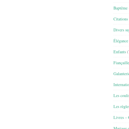
Baptême
Citations
Divers su
Élégance 
Enfants
(
Fiançaill
Galanteri
Internati
Les couli
Les règle
Livres –
Mariage e