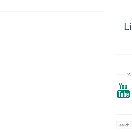
YO
Search
for: