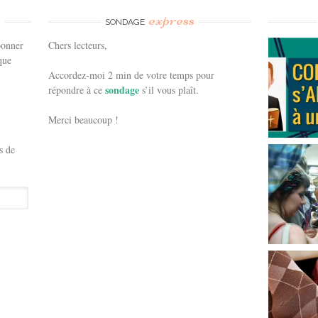
e
express
SONDAGE
bonner
Chers lecteurs,
que
Accordez-moi 2 min de votre temps pour
sondage
répondre à ce
s’il vous plaît.
Merci beaucoup !
s de