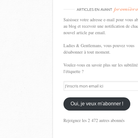
premièr
ARTICLES EN AVANT
Saisissez votre adresse e-mail pour vous a
au blog et recevoir une notification de cha
nouvel article par email.
Ladies & Gentlemans, vous pouvez vous
désabonner à tout moment.
Voulez-vous en savoir plus sur les subtilité
l'étiquette ?
J'inscris
mon
email
ici
Oui, je veux m'abonner !
Rejoignez les 2 472 autres abonnés