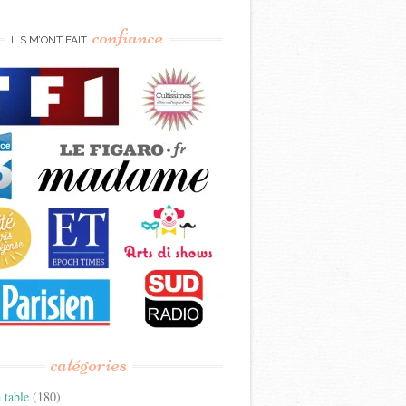
confiance
ILS M’ONT FAIT
catégories
 table
(180)