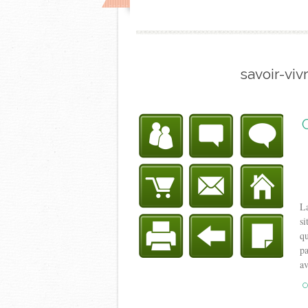
savoir-viv
La
si
qu
pa
av
C