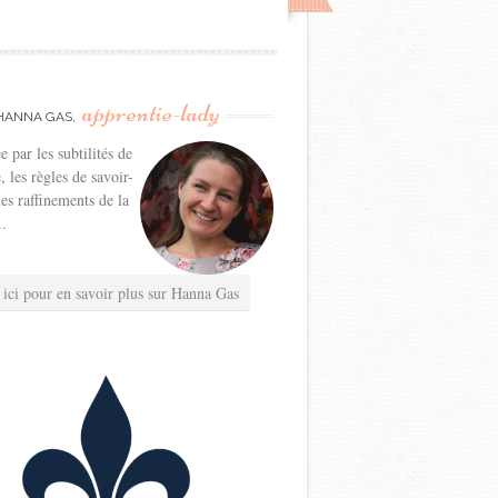
apprentie-lady
HANNA GAS,
e par les subtilités de
e, les règles de savoir-
les raffinements de la
..
 ici pour en savoir plus sur Hanna Gas