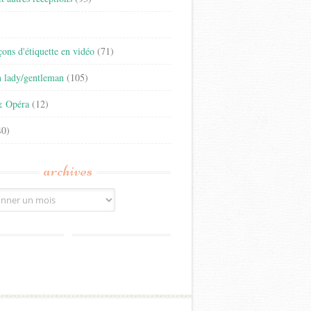
)
eçons d'étiquette en vidéo
(71)
n lady/gentleman
(105)
& Opéra
(12)
0)
archives