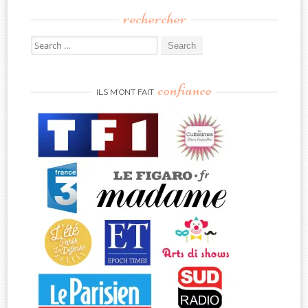
rechercher
Search
for:
confiance
ILS M’ONT FAIT