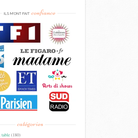
confiance
ILS M’ONT FAIT
catégories
 table
(180)