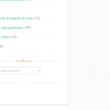
)
eçons d'étiquette en vidéo
(71)
n lady/gentleman
(105)
& Opéra
(12)
0)
archives