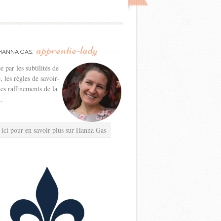
apprentie-lady
HANNA GAS,
e par les subtilités de
e, les règles de savoir-
les raffinements de la
..
 ici pour en savoir plus sur Hanna Gas