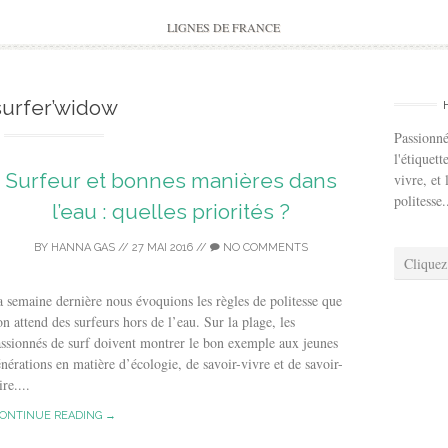
to
content
LIGNES DE FRANCE
surfer’widow
Passionné
l'étiquett
Surfeur et bonnes manières dans
vivre, et 
politesse.
l’eau : quelles priorités ?
BY
HANNA GAS
//
27 MAI 2016
//
NO COMMENTS
Cliquez
 semaine dernière nous évoquions les règles de politesse que
on attend des surfeurs hors de l’eau. Sur la plage, les
ssionnés de surf doivent montrer le bon exemple aux jeunes
nérations en matière d’écologie, de savoir-vivre et de savoir-
ire....
ONTINUE READING →