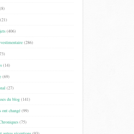
(8)
(21)
jets
(406)
vestimentaire
(286)
73)
es
(14)
e
(69)
onal
(27)
sses du blog
(141)
s ont changé
(99)
 Chroniques
(75)
t autres réceptions
(93)