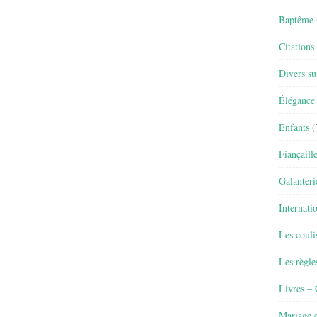
Baptême
Citations
Divers su
Élégance 
Enfants
(
Fiançaill
Galanteri
Internati
Les couli
Les règle
Livres –
Mariage e