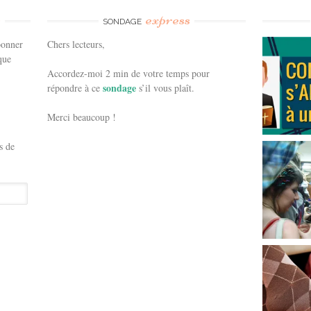
e
express
SONDAGE
bonner
Chers lecteurs,
que
Accordez-moi 2 min de votre temps pour
sondage
répondre à ce
s’il vous plaît.
Merci beaucoup !
s de