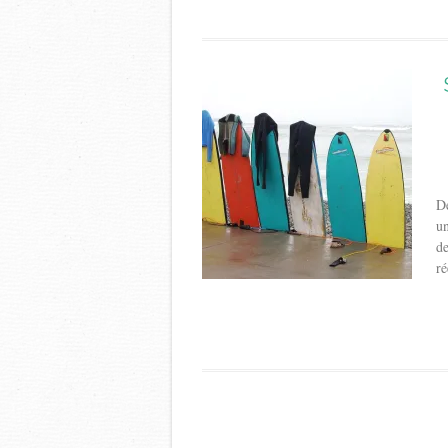
De
un
de
ré