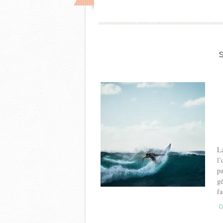
La
l’
pa
gé
fa
C