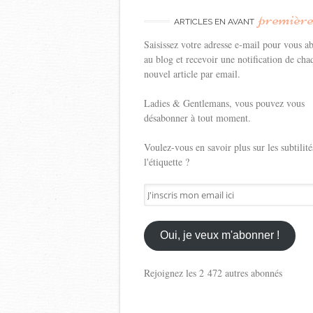
premièr
ARTICLES EN AVANT
Saisissez votre adresse e-mail pour vous a
au blog et recevoir une notification de cha
nouvel article par email.
Ladies & Gentlemans, vous pouvez vous
désabonner à tout moment.
Voulez-vous en savoir plus sur les subtilité
l'étiquette ?
J'inscris
mon
email
ici
Oui, je veux m'abonner !
Rejoignez les 2 472 autres abonnés