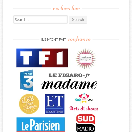
rechercher
Search
for:
confiance
ILS M’ONT FAIT