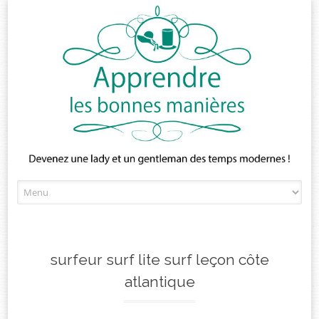
Skip
to
content
surfeur surf lite surf leçon côte
atlantique