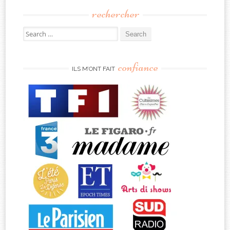
rechercher
Search
for:
confiance
ILS M’ONT FAIT