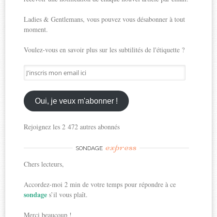
Ladies & Gentlemans, vous pouvez vous désabonner à tout
moment.
Voulez-vous en savoir plus sur les subtilités de l'étiquette ?
J'inscris
mon
email
ici
Oui, je veux m'abonner !
Rejoignez les 2 472 autres abonnés
express
SONDAGE
Chers lecteurs,
Accordez-moi 2 min de votre temps pour répondre à ce
sondage
s’il vous plaît.
Merci beaucoup !