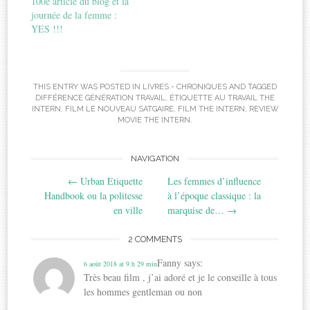
100e article du blog et la
journée de la femme :
YES !!!
THIS ENTRY WAS POSTED IN
LIVRES - CHRONIQUES
AND TAGGED
DIFFÉRENCE GÉNÉRATION TRAVAIL
,
ÉTIQUETTE AU TRAVAIL THE
INTERN
,
FILM LE NOUVEAU SATGAIRE
,
FILM THE INTERN
,
REVIEW
MOVIE THE INTERN
.
Post
NAVIGATION
←
Urban Etiquette
Les femmes d’influence
navigation
Handbook ou la politesse
à l’époque classique : la
en ville
marquise de…
→
2 COMMENTS
Fanny
says:
6 août 2018 at 9 h 29 min
Très beau film , j’ai adoré et je le conseille à tous
les hommes gentleman ou non