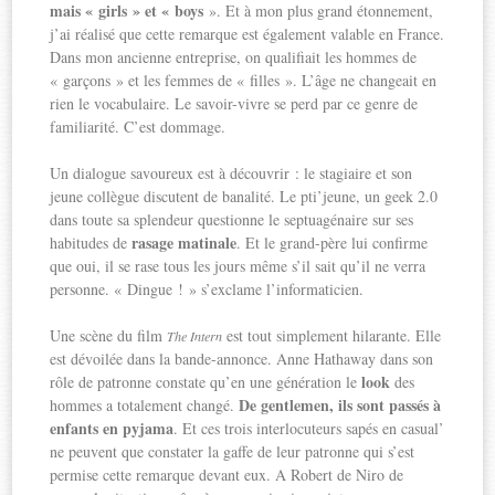
mais « girls » et « boys
». Et à mon plus grand étonnement,
j’ai réalisé que cette remarque est également valable en France.
Dans mon ancienne entreprise, on qualifiait les hommes de
« garçons » et les femmes de « filles ». L’âge ne changeait en
rien le vocabulaire. Le savoir-vivre se perd par ce genre de
familiarité. C’est dommage.
Un dialogue savoureux est à découvrir : le stagiaire et son
jeune collègue discutent de banalité. Le pti’jeune, un geek 2.0
dans toute sa splendeur questionne le septuagénaire sur ses
rasage matinale
habitudes de
. Et le grand-père lui confirme
que oui, il se rase tous les jours même s’il sait qu’il ne verra
personne. « Dingue ! » s’exclame l’informaticien.
Une scène du film
est tout simplement hilarante. Elle
The Intern
est dévoilée dans la bande-annonce. Anne Hathaway dans son
look
rôle de patronne constate qu’en une génération le
des
De gentlemen, ils sont passés à
hommes a totalement changé.
enfants en pyjama
. Et ces trois interlocuteurs sapés en casual’
ne peuvent que constater la gaffe de leur patronne qui s’est
permise cette remarque devant eux. A Robert de Niro de