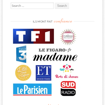
Search
for:
confiance
ILS M’ONT FAIT