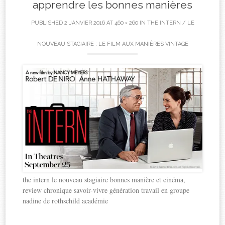
apprendre les bonnes manières
PUBLISHED
2 JANVIER 2016
AT
460 × 260
IN
THE INTERN / LE
NOUVEAU STAGIAIRE : LE FILM AUX MANIÈRES VINTAGE
the intern le nouveau stagiaire bonnes manière et cinéma,
review chronique savoir-vivre génération travail en groupe
nadine de rothschild académie