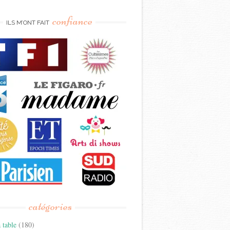
confiance
ILS M’ONT FAIT
catégories
 table
(180)