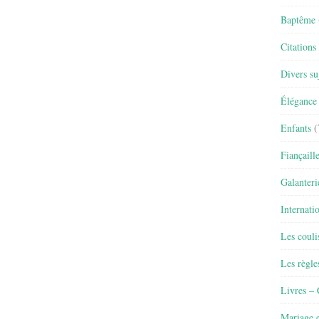
Baptême
Citations
Divers su
Élégance 
Enfants
(
Fiançaill
Galanteri
Internati
Les couli
Les règle
Livres –
Mariage e