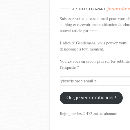
premièr
ARTICLES EN AVANT
Saisissez votre adresse e-mail pour vous a
au blog et recevoir une notification de cha
nouvel article par email.
Ladies & Gentlemans, vous pouvez vous
désabonner à tout moment.
Voulez-vous en savoir plus sur les subtilité
l'étiquette ?
J'inscris
mon
email
ici
Oui, je veux m'abonner !
Rejoignez les 2 472 autres abonnés