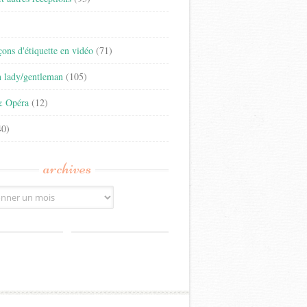
)
eçons d'étiquette en vidéo
(71)
n lady/gentleman
(105)
& Opéra
(12)
0)
archives