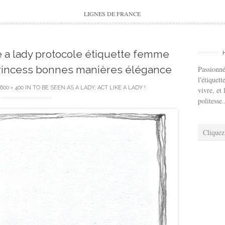
to
content
LIGNES DE FRANCE
e a lady protocole étiquette femme
princess bonnes manières élégance
Passionné
l'étiquett
600 × 400
IN
TO BE SEEN AS A LADY, ACT LIKE A LADY !
vivre, et 
politesse.
Cliquez