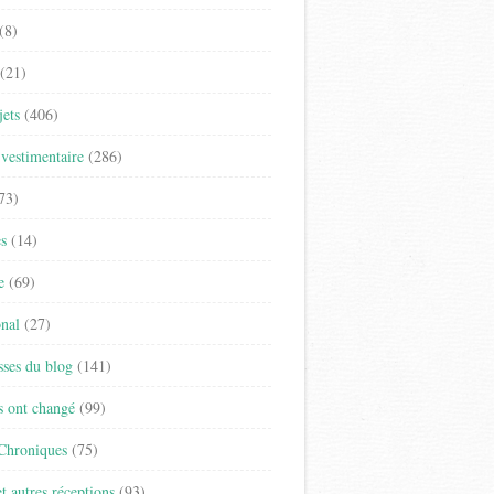
(8)
(21)
jets
(406)
vestimentaire
(286)
73)
es
(14)
e
(69)
onal
(27)
sses du blog
(141)
s ont changé
(99)
 Chroniques
(75)
t autres réceptions
(93)