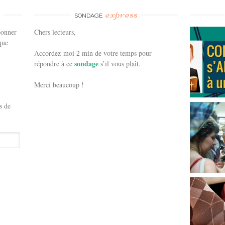
e
express
SONDAGE
bonner
Chers lecteurs,
que
Accordez-moi 2 min de votre temps pour
sondage
répondre à ce
s’il vous plaît.
Merci beaucoup !
s de