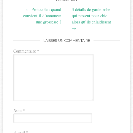
Post
←
Protocole : quand
3 détails de garde-robe
navigation
convient-il d’annoncer
qui passent pour chic
une grossesse ?
alors qu’ils enlaidissent
→
LAISSER UN COMMENTAIRE
Commentaire
*
Nom
*
E-mail
*