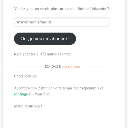
Voulez-vous en savoir plus sur les subtilités de l'étiquette ?
J'inscris
mon
email
ici
Oui, je veux m'abonner !
Rejoignez les 2 472 autres abonnés
express
SONDAGE
Chers lecteurs,
Accordez-moi 2 min de votre temps pour répondre à ce
sondage
s’il vous plaît.
Merci beaucoup !