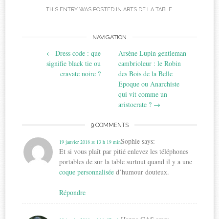
THIS ENTRY WAS POSTED IN
ARTS DE LA TABLE
.
Post
NAVIGATION
←
Dress code : que
Arsène Lupin gentleman
navigation
signifie black tie ou
cambrioleur : le Robin
cravate noire ?
des Bois de la Belle
Epoque ou Anarchiste
qui vit comme un
aristocrate ?
→
9 COMMENTS
Sophie
says:
19 janvier 2018 at 13 h 19 min
Et si vous plaît par pitié enlevez les téléphones
portables de sur la table surtout quand il y a une
coque personnalisée
d’humour douteux.
Répondre