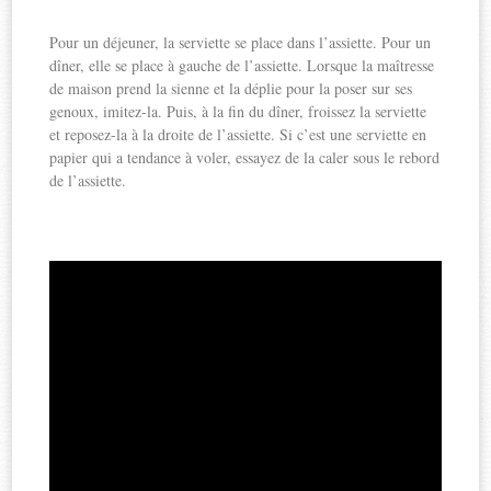
Pour un déjeuner, la serviette se place dans l’assiette. Pour un
dîner, elle se place à gauche de l’assiette. Lorsque la maîtresse
de maison prend la sienne et la déplie pour la poser sur ses
genoux, imitez-la. Puis, à la fin du dîner, froissez la serviette
et reposez-la à la droite de l’assiette. Si c’est une serviette en
papier qui a tendance à voler, essayez de la caler sous le rebord
de l’assiette.