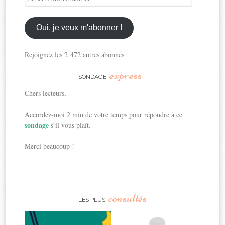
mon
email
ici
Oui, je veux m'abonner !
Rejoignez les 2 472 autres abonnés
express
SONDAGE
Chers lecteurs,
Accordez-moi 2 min de votre temps pour répondre à ce
sondage
s’il vous plaît.
Merci beaucoup !
consultés
LES PLUS