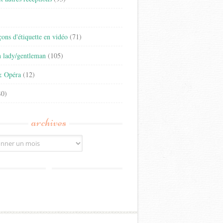
)
eçons d'étiquette en vidéo
(71)
n lady/gentleman
(105)
& Opéra
(12)
0)
archives