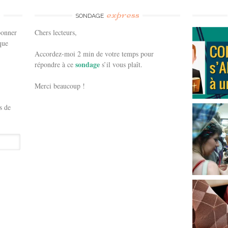
e
express
SONDAGE
bonner
Chers lecteurs,
que
Accordez-moi 2 min de votre temps pour
sondage
répondre à ce
s’il vous plaît.
Merci beaucoup !
s de