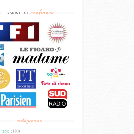
confiance
ILS M’ONT FAIT
catégories
 table
(180)