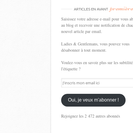
premièr
ARTICLES EN AVANT
Saisissez votre adresse e-mail pour vous a
au blog et recevoir une notification de cha
nouvel article par email.
Ladies & Gentlemans, vous pouvez vous
désabonner à tout moment.
Voulez-vous en savoir plus sur les subtilité
l'étiquette ?
J'inscris
mon
email
ici
Oui, je veux m'abonner !
Rejoignez les 2 472 autres abonnés