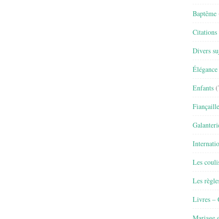
Baptême
Citations
Divers su
Élégance 
Enfants
(
Fiançaill
Galanteri
Internati
Les couli
Les règle
Livres –
Mariage e