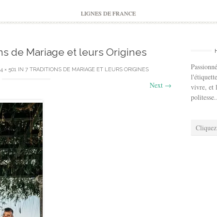
to
content
LIGNES DE FRANCE
ons de Mariage et leurs Origines
Passionné
4 × 501
IN
7 TRADITIONS DE MARIAGE ET LEURS ORIGINES
l'étiquett
Next
→
vivre, et 
politesse.
Cliquez