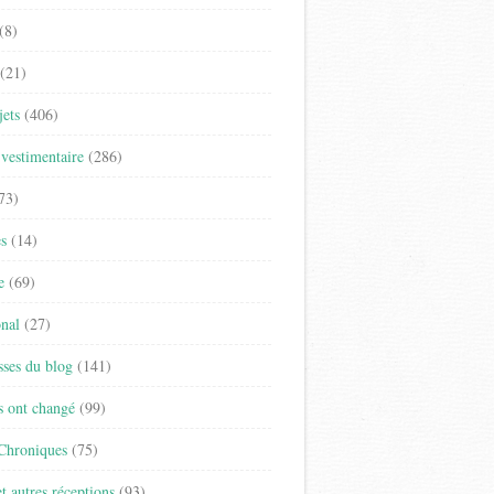
(8)
(21)
jets
(406)
vestimentaire
(286)
73)
es
(14)
e
(69)
onal
(27)
sses du blog
(141)
s ont changé
(99)
 Chroniques
(75)
t autres réceptions
(93)