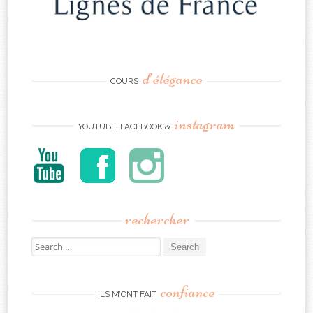
d’élégance
COURS
instagram
YOUTUBE, FACEBOOK &
rechercher
Search
for:
confiance
ILS M’ONT FAIT