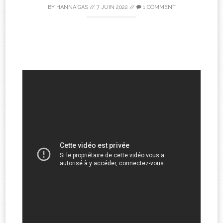
BY
HANNA GAS
//
7 JUIN 2022
//
1 COMMENT