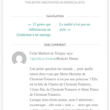
THIS ENTRY WAS POSTED IN
DIVERS SUJETS
.
Post
NAVIGATION
←
12 gestes qui
La nudité n’est pas un
navigation
différencient un
style
→
Gentleman à un mariage
ONE COMMENT
Colin Mathieu de Treigny
says:
Bonjour Hanna,
7 juin 2022 at 19 h 48 min
Une petite question me taraude… pour quelle
raison dites-vous que Marie-Hermine de
Clermont-Tonnerre n’est pas une princesse ? Elle
est la fille de Charles de Clermont-Tonnerre,
11ème Duc de Clermont-Tonnerre et 8ème Prince
de Clermont-Tonnerre.
Lorsque nous étions jeunes, nous l’admirions ;
excentrique…elle osait « tout »… alors que nous
« trop » sages… nous rêvions secrètement de