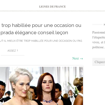
to
content
LIGNES DE FRANCE
e trop habillée pour une occasion ou
 prada élégance conseil leçon
Passionné
l'étiquett
UT-IL MIEUX ÊTRE TROP HABILLÉE POUR UNE OCCASION OU PAS
vivre, et 
politesse.
ASSEZ ?
Next
→
Cliquez