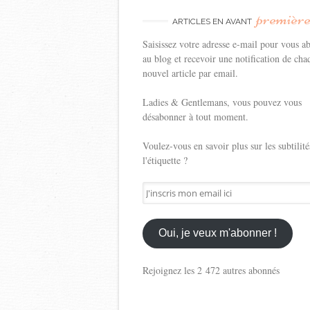
premièr
ARTICLES EN AVANT
Saisissez votre adresse e-mail pour vous a
au blog et recevoir une notification de cha
nouvel article par email.
Ladies & Gentlemans, vous pouvez vous
désabonner à tout moment.
Voulez-vous en savoir plus sur les subtilité
l'étiquette ?
J'inscris
mon
email
ici
Oui, je veux m'abonner !
Rejoignez les 2 472 autres abonnés