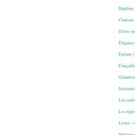
Baptême
Citations
Divers su
Élégance 
Enfants
(
Fiançaill
Galanteri
Internati
Les couli
Les règle
Livres –
Mariage e