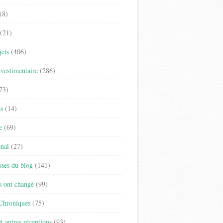
(8)
(21)
jets
(406)
vestimentaire
(286)
73)
es
(14)
e
(69)
onal
(27)
sses du blog
(141)
s ont changé
(99)
 Chroniques
(75)
t autres réceptions
(93)