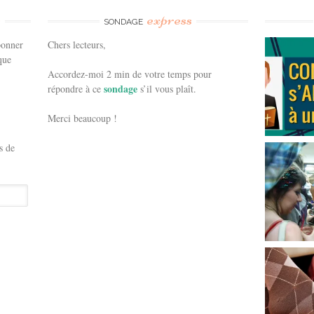
e
express
SONDAGE
bonner
Chers lecteurs,
que
Accordez-moi 2 min de votre temps pour
sondage
répondre à ce
s’il vous plaît.
Merci beaucoup !
s de