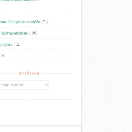
)
eçons d'étiquette en vidéo
(71)
n lady/gentleman
(105)
& Opéra
(12)
0)
archives