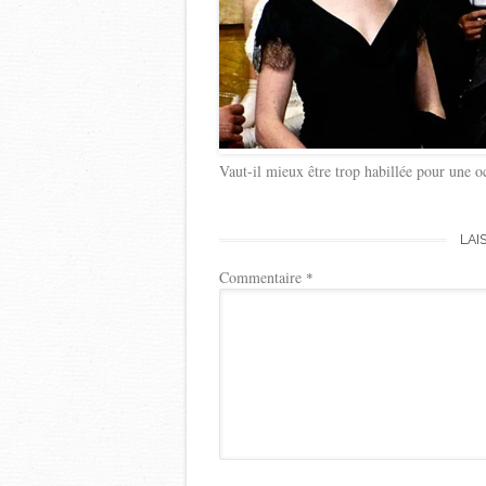
Vaut-il mieux être trop habillée pour une o
LAI
Commentaire
*