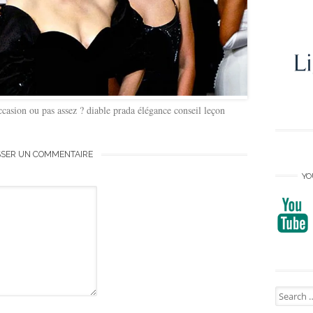
ccasion ou pas assez ? diable prada élégance conseil leçon
SSER UN COMMENTAIRE
YO
Search
for: