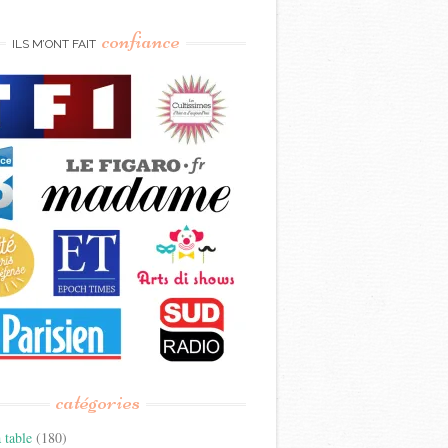
confiance
ILS M’ONT FAIT
catégories
 table
(180)