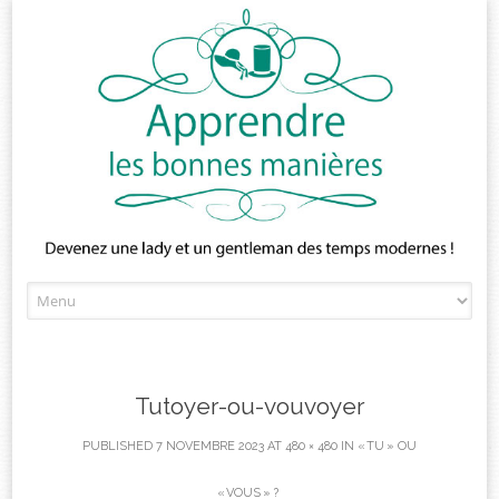
Skip
to
content
Tutoyer-ou-vouvoyer
PUBLISHED
7 NOVEMBRE 2023
AT
480 × 480
IN
« TU » OU
« VOUS » ?