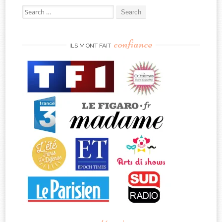
Search
for:
confiance
ILS M’ONT FAIT