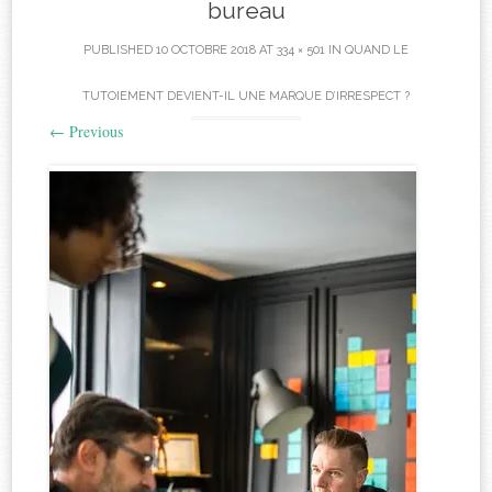
bureau
PUBLISHED
10 OCTOBRE 2018
AT
334 × 501
IN
QUAND LE
TUTOIEMENT DEVIENT-IL UNE MARQUE D’IRRESPECT ?
←
Previous