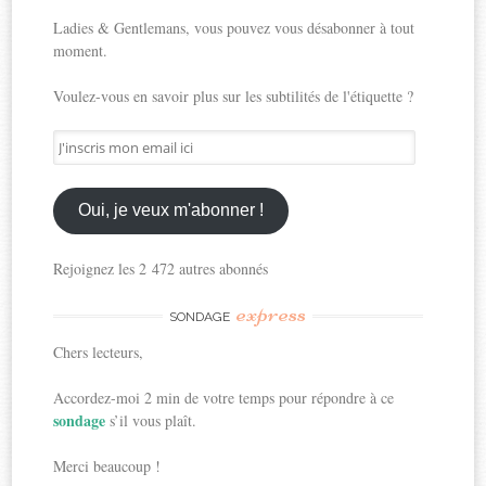
Ladies & Gentlemans, vous pouvez vous désabonner à tout
moment.
Voulez-vous en savoir plus sur les subtilités de l'étiquette ?
J'inscris
mon
email
ici
Oui, je veux m'abonner !
Rejoignez les 2 472 autres abonnés
express
SONDAGE
Chers lecteurs,
Accordez-moi 2 min de votre temps pour répondre à ce
sondage
s’il vous plaît.
Merci beaucoup !