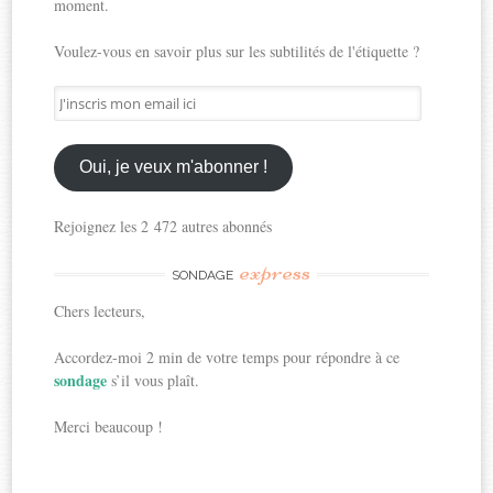
moment.
Voulez-vous en savoir plus sur les subtilités de l'étiquette ?
J'inscris
mon
email
ici
Oui, je veux m'abonner !
Rejoignez les 2 472 autres abonnés
express
SONDAGE
Chers lecteurs,
Accordez-moi 2 min de votre temps pour répondre à ce
sondage
s’il vous plaît.
Merci beaucoup !