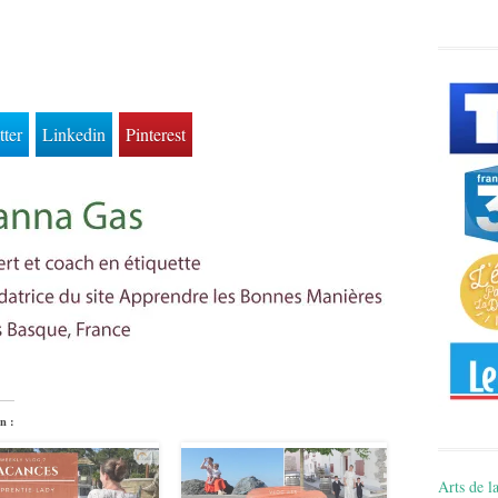
tter
Linkedin
Pinterest
n :
Arts de la