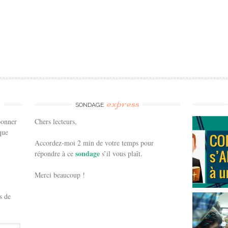
e
express
SONDAGE
bonner
Chers lecteurs,
que
Accordez-moi 2 min de votre temps pour
sondage
répondre à ce
s’il vous plaît.
Merci beaucoup !
s de