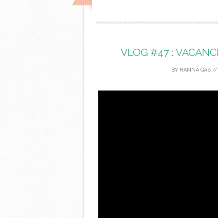
VLOG #47 : VACANC
BY
HANNA GAS
/