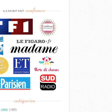
confiance
ILS M’ONT FAIT
catégories
 table
(180)