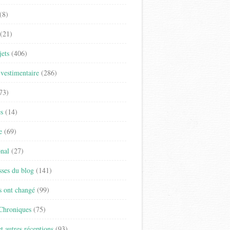
(8)
(21)
jets
(406)
vestimentaire
(286)
73)
es
(14)
e
(69)
onal
(27)
sses du blog
(141)
s ont changé
(99)
 Chroniques
(75)
t autres réceptions
(93)