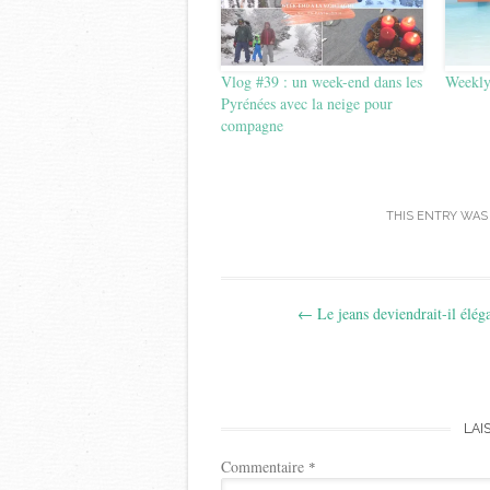
Vlog #39 : un week-end dans les
Weekl
Pyrénées avec la neige pour
compagne
THIS ENTRY WAS
Post
←
Le jeans deviendrait-il élég
navigation
LAI
Commentaire
*