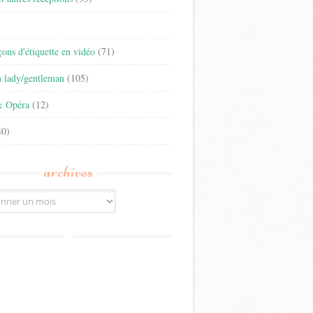
)
eçons d'étiquette en vidéo
(71)
n lady/gentleman
(105)
& Opéra
(12)
0)
archives