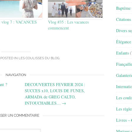
Baptême
Citations
y vlog 7 : VACANCES
Vlog #35 : Les vacances
commencent
Divers su
Élégance 
Enfants
(
 POSTED IN
LES COULISSES DU BLOG
.
Fiançaill
Galanteri
NAVIGATION
ant ?
DECOUVERTES FEVRIER 2024 :
Internati
SUCCES x10, LOUIS DE FUNES,
ARMADA de GREG CALTO,
Les couli
INTOUCHABLES…
→
Les règle
SSER UN COMMENTAIRE
Livres –
Mariage e