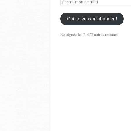
mon
email
ici
Oui, je veux m'abonner !
Rejoignez les 2 472 autres abonnés