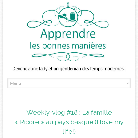
Skip
to
content
Weekly-vlog #18 : La famille
« Ricoré » au pays basque (I love my
life!)