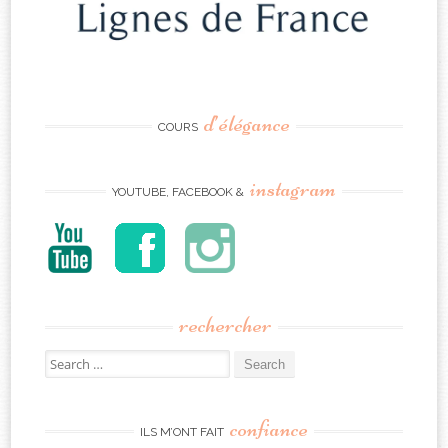
d’élégance
COURS
instagram
YOUTUBE, FACEBOOK &
rechercher
Search
for:
confiance
ILS M’ONT FAIT