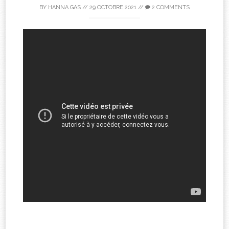
BY
HANNA GAS
//
29 OCTOBRE 2021
//
2 COMMENTS