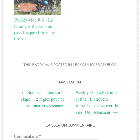
Weekly-vlog #18 : La
famille « Ricoré » au
pays basque (I love my
life!)
THIS ENTRY WAS POSTED IN
LES COULISSES DU BLOG
.
Post
NAVIGATION
←
Bonnes manières à la
Weekly vlog #10 (suite
navigation
plage : 12 règles pour ne
et fin) : L’étiquette
pas rater vos vacances
française peut sauver des
vies. Oui, Monsieur.
→
LAISSER UN COMMENTAIRE
Commentaire
*