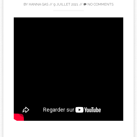
BY
HANNA GAS
//
9 JUILLET 2021
//
NO COMMENTS