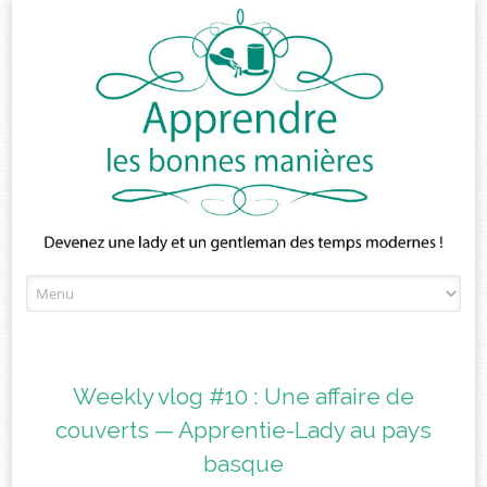
Skip
to
content
Weekly vlog #10 : Une affaire de
couverts — Apprentie-Lady au pays
basque