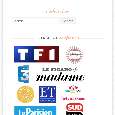
rechercher
Search
for:
confiance
ILS M’ONT FAIT