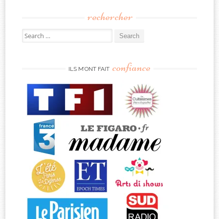
rechercher
Search
for:
confiance
ILS M’ONT FAIT