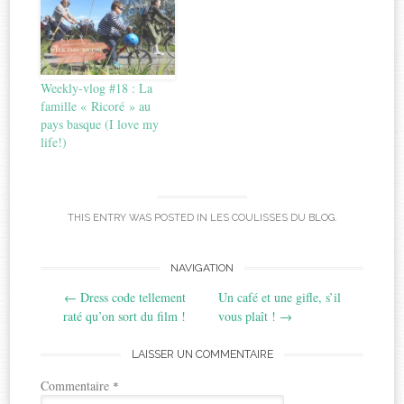
Weekly-vlog #18 : La
famille « Ricoré » au
pays basque (I love my
life!)
THIS ENTRY WAS POSTED IN
LES COULISSES DU BLOG
.
Post
NAVIGATION
←
Dress code tellement
Un café et une gifle, s’il
navigation
raté qu’on sort du film !
vous plaît !
→
LAISSER UN COMMENTAIRE
Commentaire
*