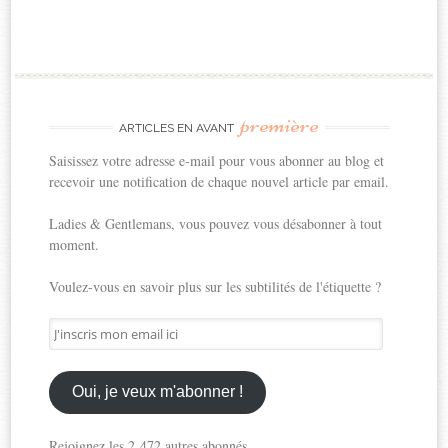
première
ARTICLES EN AVANT
Saisissez votre adresse e-mail pour vous abonner au blog et
recevoir une notification de chaque nouvel article par email.
Ladies & Gentlemans, vous pouvez vous désabonner à tout
moment.
Voulez-vous en savoir plus sur les subtilités de l'étiquette ?
J'inscris
mon
email
ici
Oui, je veux m'abonner !
Rejoignez les 2 472 autres abonnés