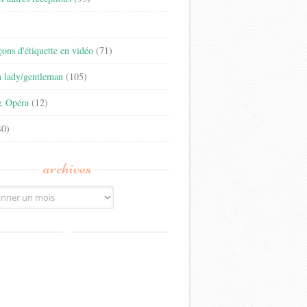
)
eçons d'étiquette en vidéo
(71)
n lady/gentleman
(105)
& Opéra
(12)
0)
archives