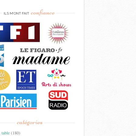
confiance
ILS M’ONT FAIT
catégories
 table
(180)