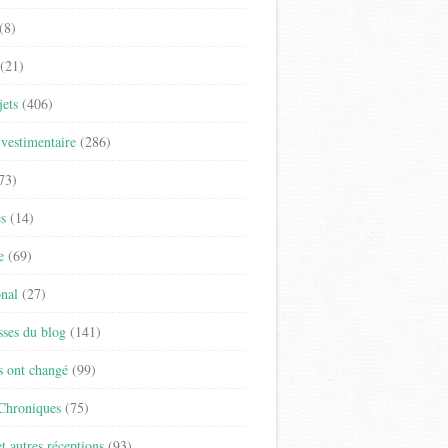
(8)
(21)
jets
(406)
vestimentaire
(286)
73)
es
(14)
e
(69)
onal
(27)
sses du blog
(141)
s ont changé
(99)
 Chroniques
(75)
t autres réceptions
(93)