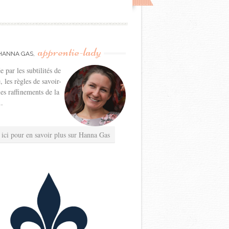
apprentie-lady
HANNA GAS,
e par les subtilités de
e, les règles de savoir-
les raffinements de la
..
 ici pour en savoir plus sur Hanna Gas