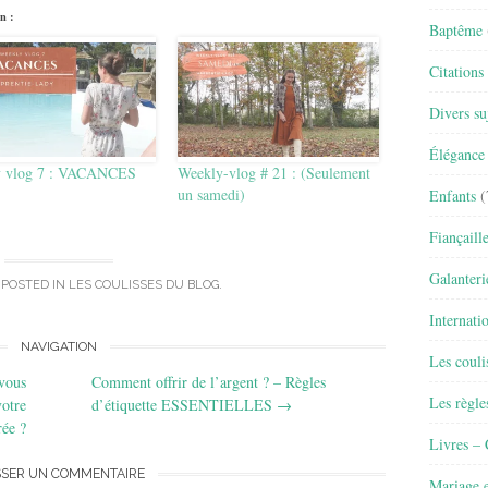
n :
Baptême
Citations
Divers su
Élégance 
y vlog 7 : VACANCES
Weekly-vlog # 21 : (Seulement
un samedi)
Enfants
(
Fiançaill
Galanteri
 POSTED IN
LES COULISSES DU BLOG
.
Internati
NAVIGATION
Les couli
 vous
Comment offrir de l’argent ? – Règles
Les règle
votre
d’étiquette ESSENTIELLES
→
rée ?
Livres –
SSER UN COMMENTAIRE
Mariage e