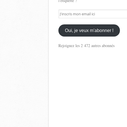
l'étiquette ?
J'inscris
mon
email
ici
Oui, je veux m'abonner !
Rejoignez les 2 472 autres abonnés