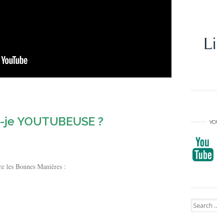
is-je YOUTUBEUSE ?
YO
e les Bonnes Manières :
Search
for: