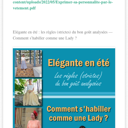
content/uploads/2022/05/Exprimer-sa-personnalite-par-le-
vetement.pdf
Elégante en été : les règles (strictes) du bon goût analysées —
Comment s’habiller comme une Lady ?