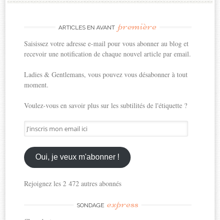
première
ARTICLES EN AVANT
Saisissez votre adresse e-mail pour vous abonner au blog et
recevoir une notification de chaque nouvel article par email.
Ladies & Gentlemans, vous pouvez vous désabonner à tout
moment.
Voulez-vous en savoir plus sur les subtilités de l'étiquette ?
J'inscris
mon
email
ici
Oui, je veux m'abonner !
Rejoignez les 2 472 autres abonnés
express
SONDAGE