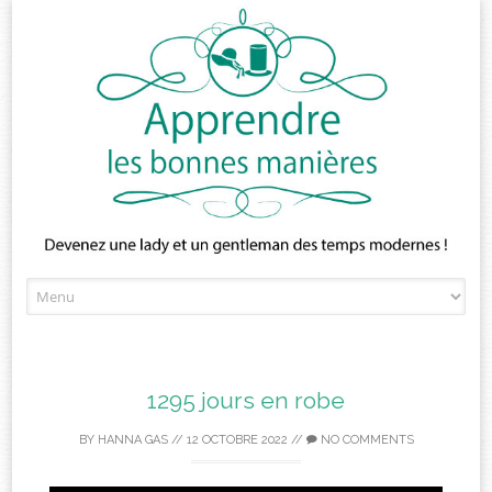
Skip
to
content
1295 jours en robe
BY
HANNA GAS
//
12 OCTOBRE 2022
//
NO COMMENTS