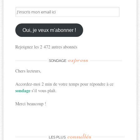
J'inscris
mon
email
ici
Oui, je veux m'abonner !
Rejoignez les 2 472 autres abonnés
express
SONDAGE
Chers lecteurs,
Accordez-moi 2 min de votre temps pour répondre à ce
sondage
s’il vous plaît.
Merci beaucoup !
consultés
LES PLUS