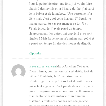
Pour la petite histoire, une fois, j’ai voulu faire
plaisir à des invités et, à l’heure du thé, j’ai servi
de la babka et de la makocz. Une personne m’a
dit « mais c’est quoi cette horreur ?? Beurk, je
mange pas ça, tu vas pas manger ça toi ?? ».
J’étais écoeurée, j’avais passé du temps.
Heureusement, les autres ont apprécié et se sont
régalés ! Mais la personne n’a même pas goûté et
a passé son temps à faire des moues de dégoût.
Répondre
Marc-Amélien Yvé
says:
14 avril 2023 at 15 h 33 min
Chère Hanna, comme tout cela est drôle, tout de
même ! Toutefois, la 15 ne laisse pas de
m’interroger : « Je préviens tout de suite : ceux
qui votent à gauche n’ont pas de dessert. » ; moi
qui m’imaginais avoir affaire, avec cette manière
d’authenticité rustre mâtinée d’un humour
d’atelier, à toutes ces bonnes gens de gauche…
oh, mais j’oubliais : il y a l’extrême gauche !