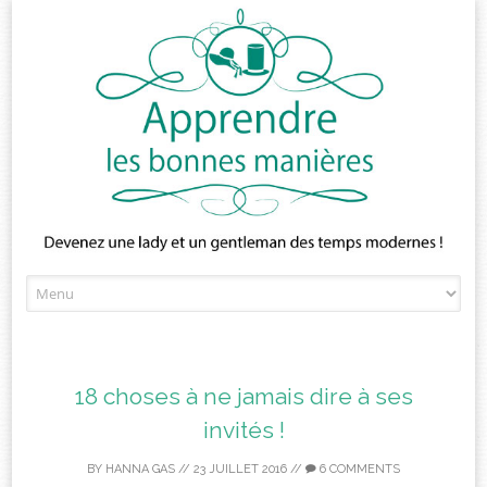
Skip
to
content
18 choses à ne jamais dire à ses
invités !
BY
HANNA GAS
//
23 JUILLET 2016
//
6 COMMENTS