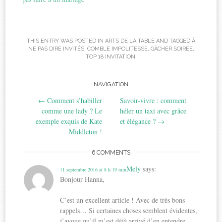
THIS ENTRY WAS POSTED IN
ARTS DE LA TABLE
AND TAGGED
À
NE PAS DIRE INVITÉS
,
COMBLE IMPOLITESSE
,
GÂCHER SOIRÉE
,
TOP 18 INVITATION
.
Post
NAVIGATION
←
Comment s’habiller
Savoir-vivre : comment
navigation
comme une lady ? Le
héler un taxi avec grâce
exemple exquis de Kate
et élégance ?
→
Middleton !
6 COMMENTS
Mely
says:
11 septembre 2016 at 8 h 19 min
Bonjour Hanna,
C’est un excellent article ! Avec de très bons
rappels… Si certaines choses semblent évidentes,
j’avoue qu’il m’est déjà arrivé d’en entendre