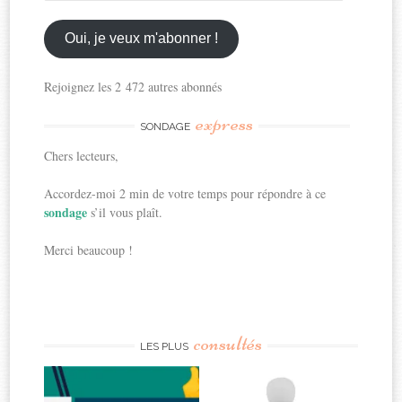
email
ici
Oui, je veux m'abonner !
Rejoignez les 2 472 autres abonnés
express
SONDAGE
Chers lecteurs,
Accordez-moi 2 min de votre temps pour répondre à ce
sondage
s’il vous plaît.
Merci beaucoup !
consultés
LES PLUS