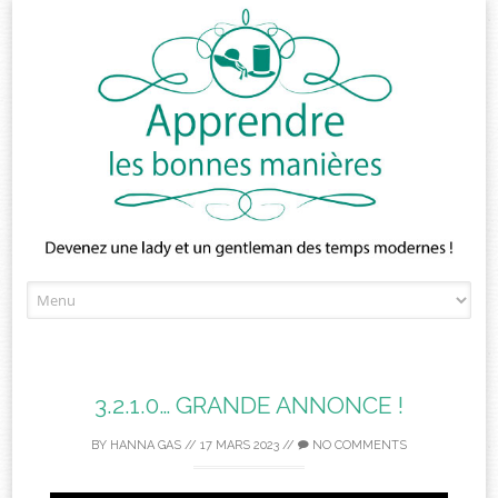
Skip
to
content
3.2.1.0… GRANDE ANNONCE !
BY
HANNA GAS
//
17 MARS 2023
//
NO COMMENTS