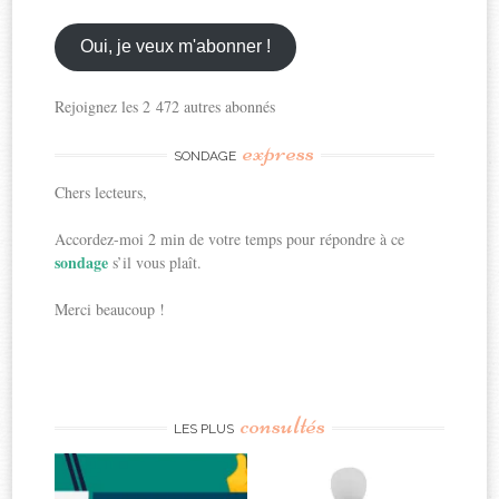
email
ici
Oui, je veux m'abonner !
Rejoignez les 2 472 autres abonnés
express
SONDAGE
Chers lecteurs,
Accordez-moi 2 min de votre temps pour répondre à ce
sondage
s’il vous plaît.
Merci beaucoup !
consultés
LES PLUS