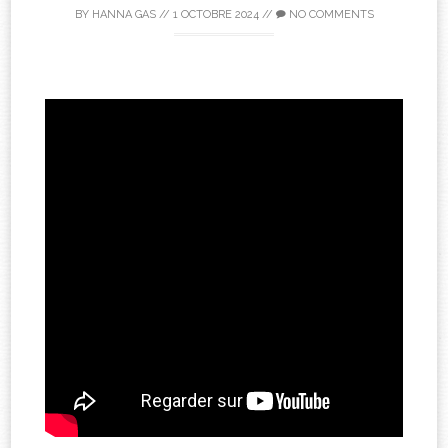
BY
HANNA GAS
//
1 OCTOBRE 2024
//
NO COMMENTS