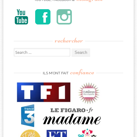
rechercher
Search
for:
confiance
ILS M’ONT FAIT