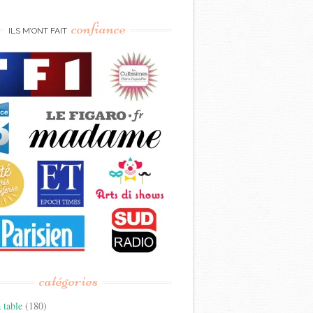
confiance
ILS M’ONT FAIT
catégories
 table
(180)