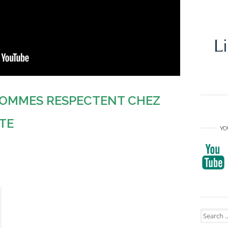
HOMMES RESPECTENT CHEZ
TE
YO
Search
for: