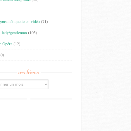
)
eçons d'étiquette en vidéo
(71)
n lady/gentleman
(105)
& Opéra
(12)
0)
archives