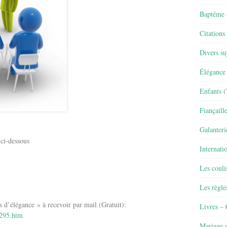
Baptême
Citations
Divers su
Élégance 
Enfants
(
Fiançaill
Galanteri
 ci-dessous
Internati
Les couli
Les règle
élégance » à recevoir par mail (Gratuit):
Livres –
6295.htm
Mariage e