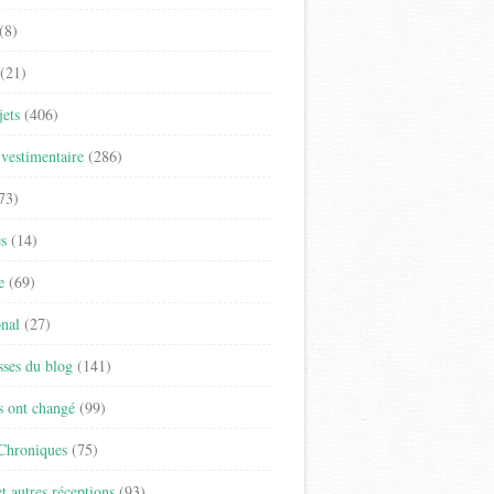
(8)
(21)
jets
(406)
vestimentaire
(286)
73)
es
(14)
e
(69)
onal
(27)
sses du blog
(141)
s ont changé
(99)
 Chroniques
(75)
t autres réceptions
(93)